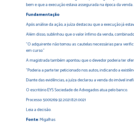
bem e que a execução estava assegurada na época da venda.
Fundamentação
Após análise da ação, a juíza destacou que a execução já est
Além disso, sublinhou que o valor ínfimo da venda, combinad
"O adquirente não tomou as cautelas necessárias para verifica
em curso."
A magistrada também apontou que o devedor poderia ter ofereci
"Poderia a parte ter peticionado nos autos, indicando a existê
Diante das evidências, a juíza declarou a venda do imóvel inef
O escritório EYS Sociedade de Advogados atua pelo banco.
Processo:
5001269-32.2021.8.21.0021
Leia a
decisão
.
Fonte
: Migalhas