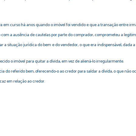
ava em curso há anos quando o imóvel foi vendido e que a transação entre irm
o com a ausência de cautelas por parte do comprador, comprometeu a legitim
r a situação jurídica do bem e do vendedor, o que era indispensável, dada a
do o imóvel para quitar a dívida, em vez de aliená-lo irregularmente.
ncia do referido bem, oferecendo-o ao credor para saldar a dívida, o que não o
icaz em relação ao credor.