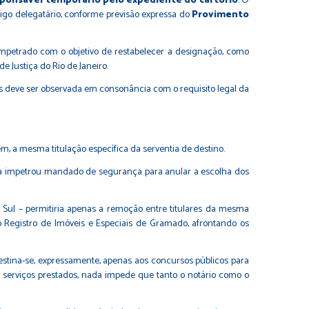
sponsável temporário pelo expediente do cartório
. O
tigo delegatário, conforme previsão expressa do
Provimento
mpetrado com o objetivo de restabelecer a designação, como
e Justiça do Rio de Janeiro.
ios deve ser observada em consonância com o requisito legal da
m, a mesma titulação específica da serventia de destino.
ata impetrou mandado de segurança para anular a escolha dos
o Sul – permitiria apenas a remoção entre titulares da mesma
o Registro de Imóveis e Especiais de Gramado, afrontando os
, destina-se, expressamente, apenas aos concursos públicos para
e serviços prestados, nada impede que tanto o notário como o