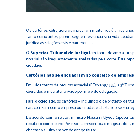
Os cartórios extrajudiciais mudaram muito nos últimos ano
Tanto como antes, porém, seguem essenciais na vida cotidia
jurídica às relações civis e patrimoniais.
O
Superior Tribunal de Justiça
tem formado ampla jurispr
notarial são frequentemente analisadas pela corte. Esta re
cidadãos.
Cartórios não se enquadram no conceito de empres
Em julgamento de recurso especial (REsp 1.097.995), a 3ª Tur
exercidos em caráter privado por meio de delegação.
Para o colegiado, os cartórios — incluindo o de protesto de tít
caracterizam como empresa ou entidade, afastando-se sua legi
De acordo com o relator, ministro Massami Uyeda (aposentado
reputado como lesivo. Por isso —acrescentou o magistrado —, na 
chamado a juízo em vez do antigo titular.