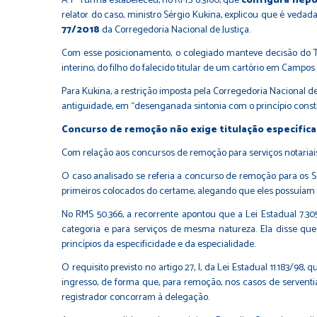
A 1ª Turma estabeleceu, no RMS 6.3160, que
configura nepo
relator do caso, ministro Sérgio Kukina, explicou que é veda
77/2018
da Corregedoria Nacional de Justiça.
Com esse posicionamento, o colegiado manteve decisão do T
interino, do filho do falecido titular de um cartório em Campo
Para Kukina, a restrição imposta pela Corregedoria Nacional d
antiguidade, em “desenganada sintonia com o princípio consti
Concurso de remoção não exige titulação específica
Com relação aos concursos de remoção para serviços notariais 
O caso analisado se referia a concurso de remoção para os 
primeiros colocados do certame, alegando que eles possuíam t
No RMS 50.366, a recorrente apontou que a Lei Estadual 7.30
categoria e para serviços de mesma natureza. Ela disse que
princípios da especificidade e da especialidade.
O requisito previsto no artigo 27, I, da Lei Estadual 11.183/9
ingresso, de forma que, para remoção, nos casos de serventi
registrador concorram à delegação.