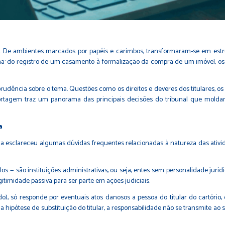
s. De ambientes marcados por papéis e carimbos, transformaram-se em estr
na: do registro de um casamento à formalização da compra de um imóvel, os
udência sobre o tema. Questões como os direitos e deveres dos titulares, os
portagem traz um panorama das principais decisões do tribunal que molda
a
ma esclareceu algumas dúvidas frequentes relacionadas à natureza das ativida
ulos — são instituições administrativas, ou seja, entes sem personalidade jurí
timidade passiva para ser parte em ações judiciais.
), só responde por eventuais atos danosos a pessoa do titular do cartório
hipótese de substituição do titular, a responsabilidade não se transmite ao su