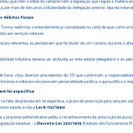
lientou que nem o edital do certame nem a legislação que regula a matéria e
por mais de dois anos, a titularidade da delegação anterior, seja ela notarial
r débitos fiscais
ª Turma reafirmou o entendimento já consolidado na corte de que, como os tabe
dos aos serviços notariais.
iscais referentes ao período em que foi titular de um cartório, durante o afa
idade tributária deveria ser atribuída ao ente estatal delegatário e ao pat
de Faria, citou diversos precedentes do STJ que confirmam a responsabilidad
artorários e notariais não possuem personalidade jurídica, o que justifica a resp
em lei específica
falta de previsão em lei específica, o prazo de prescrição para sanções admi
ectivo estado, e não a
Lei 8.112/1990
.
a a processo administrativo pediu o reconhecimento da prescrição da puniçã
egislação estadual – o
Decreto-Lei 220/1975
(Estatuto dos Funcionários Púb