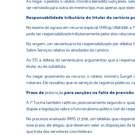
Ao negar o pedido, o relator, ministro Benedito Gonçalves, sa
ser removido para outra do mesmo tipo, mas apenas que exerça, 
Responsabilidade tributária do titular do cartório po
No exame de agravo em recurso especial (AREsp 1.858.938), a 1
pode ser responsabilizado tributariamente pelos atos relaciona
Na origem, um serventuário foi responsabilizado por débitos f
Sobre Serviços relativo às atividades do cartório.
Ao STJ, a defesa do serventuário argumentou que a responsabil
titular ou do substituto.
Ao negar provimento ao recurso, o relator, ministro Gurgel 
notariais. Ele ressaltou que os serviços de registros públicos, c
Prazo de
prescrição
para sanções na falta de previsão 
A 1ª Turma também ratificou posicionamento segundo o qual, na 
dispõe a legislação sobre o funcionalismo público civil do resp
No processo analisado (RMS 72.379), um tabelião que respondi
esse prazo, ele alegou que deveriam valer as disposições da l
que trata dos servidores civis federais.