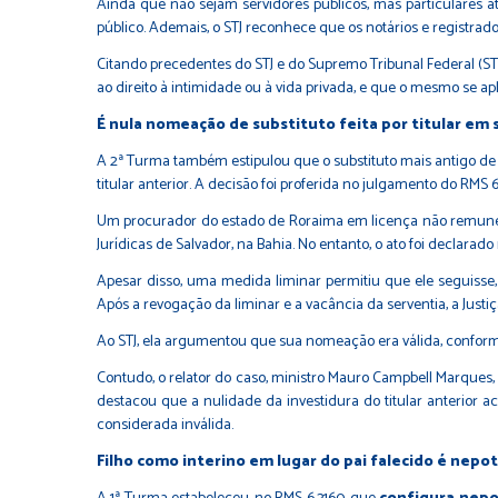
Ainda que não sejam servidores públicos, mas particulares a
público. Ademais, o STJ reconhece que os notários e registrado
Citando precedentes do STJ e do Supremo Tribunal Federal (S
ao direito à intimidade ou à vida privada, e que o mesmo se apli
É nula nomeação de substituto feita por titular em s
A 2ª Turma também estipulou que o substituto mais antigo de 
titular anterior. A decisão foi proferida no julgamento do RMS 6
Um procurador do estado de Roraima em licença não remunerada
Jurídicas de Salvador, na Bahia. No entanto, o ato foi declarad
Apesar disso, uma medida liminar permitiu que ele seguisse, 
Após a revogação da liminar e a vacância da serventia, a Justi
Ao STJ, ela argumentou que sua nomeação era válida, confor
Contudo, o relator do caso, ministro Mauro Campbell Marques, 
destacou que a nulidade da investidura do titular anterior a
considerada inválida.
Filho como interino em lugar do pai falecido é nep