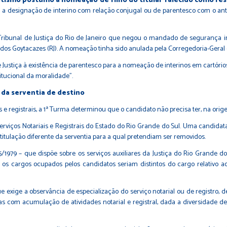
tismo póstumo a nomeação de filho do titular falecido como re
da a designação de interino com relação conjugal ou de parentesco com o an
ribunal de Justiça do Rio de Janeiro que negou o mandado de segurança i
s dos Goytacazes (RJ). A nomeação tinha sido anulada pela Corregedoria-Geral d
e Justiça à existência de parentesco para a nomeação de interinos em cartór
tucional da moralidade”.
 da serventia de destino
e registrais, a 1ª Turma determinou que o candidato não precisa ter, na orige
Serviços Notariais e Registrais do Estado do Rio Grande do Sul. Uma candid
itulação diferente da serventia para a qual pretendiam ser removidos.
5/1979 – que dispõe sobre os serviços auxiliares da Justiça do Rio Grande d
 os cargos ocupados pelos candidatos seriam distintos do cargo relativo a
8, que exige a observância de especialização do serviço notarial ou de registro
as com acumulação de atividades notarial e registral, dada a diversidade d