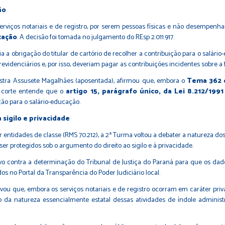
ão
erviços notariais e de registro, por serem pessoas físicas e não desempenh
cação
. A decisão foi tomada no julgamento do REsp 2.011.917.
 a obrigação do titular de cartório de recolher a contribuição para o salári
revidenciários e, por isso, deveriam pagar as contribuições incidentes sobre
istra Assusete Magalhães (aposentada), afirmou que, embora o
Tema 362 
a corte entende que o
artigo 15, parágrafo único, da Lei 8.212/1991
ção para o salário-educação.
 sigilo e privacidade
idades de classe (RMS 70.212), a 2ª Turma voltou a debater a natureza dos s
 protegidos sob o argumento do direito ao sigilo e à privacidade.
 contra a determinação do Tribunal de Justiça do Paraná para que os dado
os no Portal da Transparência do Poder Judiciário local.
rvou que, embora os serviços notariais e de registro ocorram em caráter pri
o da natureza essencialmente estatal dessas atividades de índole administr