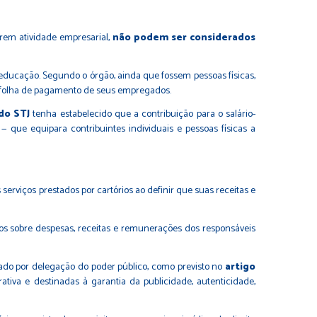
arem atividade empresarial,
não podem ser considerados
o-educação. Segundo o órgão, ainda que fossem pessoas físicas,
 a folha de pagamento de seus empregados.
do STJ
tenha estabelecido que a contribuição para o salário-
— que equipara contribuintes individuais e pessoas físicas a
erviços prestados por cartórios ao definir que suas receitas e
s sobre despesas, receitas e remunerações dos responsáveis
vado por delegação do poder público, como previsto no
artigo
ativa e destinadas à garantia da publicidade, autenticidade,