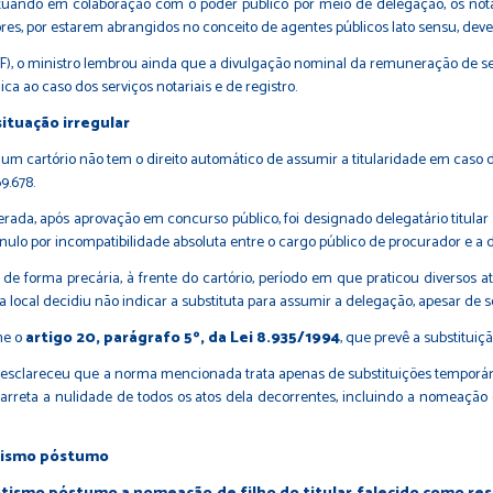
tuando em colaboração com o poder público por meio de delegação, os notári
res, por estarem abrangidos no conceito de agentes públicos lato sensu, devem
TF), o ministro lembrou ainda que a divulgação nominal da remuneração de s
ca ao caso dos serviços notariais e de registro.
ituação irregular
um cartório não tem o direito automático de assumir a titularidade em caso 
9.678.
, após aprovação em concurso público, foi designado delegatário titular do
o nulo por incompatibilidade absoluta entre o cargo público de procurador e a 
de forma precária, à frente do cartório, período em que praticou diversos 
ça local decidiu não indicar a substituta para assumir a delegação, apesar de 
me o
artigo 20, parágrafo 5º, da Lei 8.935/1994
, que prevê a substituiçã
esclareceu que a norma mencionada trata apenas de substituições temporárias
carreta a nulidade de todos os atos dela decorrentes, incluindo a nomeação
otismo póstumo