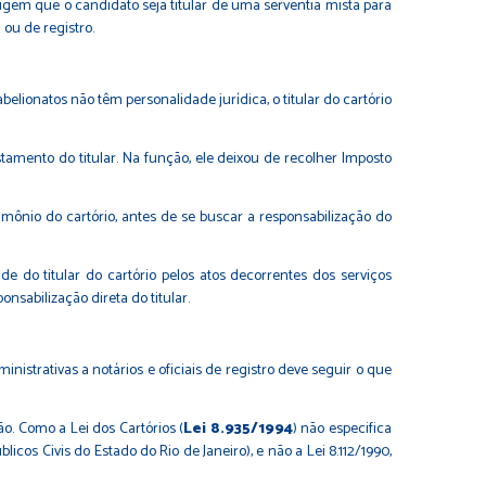
xigem que o candidato seja titular de uma serventia mista para
 ou de registro.
lionatos não têm personalidade jurídica, o titular do cartório
stamento do titular. Na função, ele deixou de recolher Imposto
rimônio do cartório, antes de se buscar a responsabilização do
e do titular do cartório pelos atos decorrentes dos serviços
onsabilização direta do titular.
nistrativas a notários e oficiais de registro deve seguir o que
o. Como a Lei dos Cartórios (
Lei 8.935/1994
) não especifica
licos Civis do Estado do Rio de Janeiro), e não a Lei 8.112/1990,