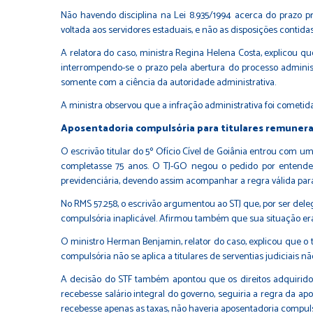
Não havendo disciplina na Lei 8.935/1994 acerca do prazo pres
voltada aos servidores estaduais, e não as disposições contidas 
A relatora do caso, ministra Regina Helena Costa, explicou qu
interrompendo-se o prazo pela abertura do processo administra
somente com a ciência da autoridade administrativa.
A ministra observou que a infração administrativa foi cometid
Aposentadoria compulsória para titulares remunera
O escrivão titular do 5º Ofício Cível de Goiânia entrou com 
completasse 75 anos. O TJ-GO negou o pedido por entender 
previdenciária, devendo assim acompanhar a regra válida para 
No RMS 57.258, o escrivão argumentou ao STJ que, por ser deleg
compulsória inaplicável. Afirmou também que sua situação era
O ministro Herman Benjamin, relator do caso, explicou que o 
compulsória não se aplica a titulares de serventias judiciais
A decisão do STF também apontou que os direitos adquiridos
recebesse salário integral do governo, seguiria a regra da ap
recebesse apenas as taxas, não haveria aposentadoria compuls