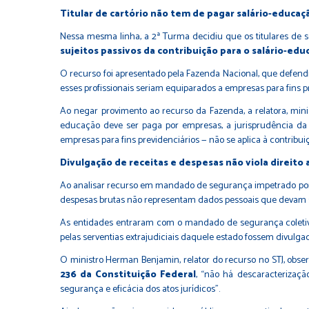
Titular de cartório não tem de pagar salário-educaç
Nessa mesma linha, a 2ª Turma decidiu que os titulares de s
sujeitos passivos da contribuição para o salário-edu
O recurso foi apresentado pela Fazenda Nacional, que defendia
esses profissionais seriam equiparados a empresas para fins p
Ao negar provimento ao recurso da Fazenda, a relatora, min
educação deve ser paga por empresas, a jurisprudência d
empresas para fins previdenciários — não se aplica à contribui
Divulgação de receitas e despesas não viola direito a
Ao analisar recurso em mandado de segurança impetrado por ent
despesas brutas não representam dados pessoais que devam ser
As entidades entraram com o mandado de segurança coletivo
pelas serventias extrajudiciais daquele estado fossem divulgad
O ministro Herman Benjamin, relator do recurso no STJ, obse
236 da Constituição Federal
, “não há descaracterizaçã
segurança e eficácia dos atos jurídicos”.