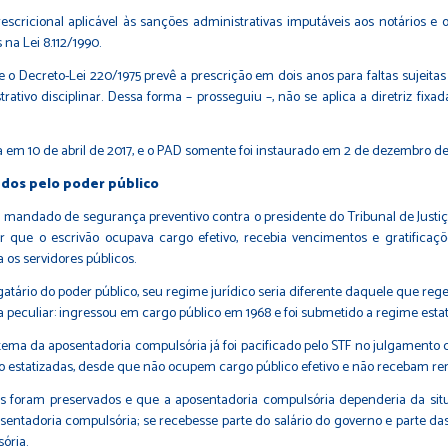
cricional aplicável às sanções administrativas imputáveis aos notários e of
na Lei 8.112/1990.
e o Decreto-Lei 220/1975 prevê a prescrição em dois anos para faltas sujeita
tivo disciplinar. Dessa forma – prosseguiu –, não se aplica a diretriz fixa
a em 10 de abril de 2017, e o PAD somente foi instaurado em 2 de dezembro de 
dos pelo poder público
um mandado de segurança preventivo contra o presidente do Tribunal de Just
que o escrivão ocupava cargo efetivo, recebia vencimentos e gratificaçõe
os servidores públicos.
atário do poder público, seu regime jurídico seria diferente daquele que rege 
 peculiar: ingressou em cargo público em 1968 e foi submetido a regime esta
tema da aposentadoria compulsória já foi pacificado pelo STF no julgamento
 não estatizadas, desde que não ocupem cargo público efetivo e não recebam r
 foram preservados e que a aposentadoria compulsória dependeria da situaçã
osentadoria compulsória; se recebesse parte do salário do governo e parte da
ória.