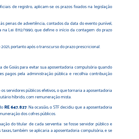
iciais de registro, aplicam-se os prazos fixados na legislação
s às penas de advertência, contados da data do evento punível,
da na Lei 8.112/1990, que define o início da contagem do prazo
2021, portanto após o transcurso do prazo prescricional.
iça de Goiás para evitar sua aposentadoria compulsória quando
s pagos pela administração pública e recolhia contribuição
os servidores públicos efetivos, o que tornaria a aposentadoria
tutário híbrido, com remuneração mista.
 do
RE 647.827
. Na ocasião, o STF decidiu que a aposentadoria
emuneração dos cofres públicos.
o do titular de cada serventia: se fosse servidor público e
s taxas, também se aplicaria a aposentadoria compulsória; e se