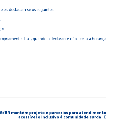
eles, destacam-se os seguintes:
;
; e
propriamente dita -, quando o declarante não aceita a herança
EG/BR mantém projeto e parcerias para atendimento
acessível e inclusivo à comunidade surda