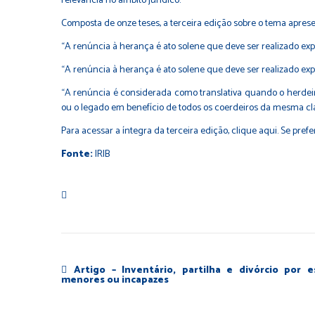
relevância no âmbito jurídico.
Composta de onze teses, a terceira edição sobre o tema apres
“A renúncia à herança é ato solene que deve ser realizado exp
“A renúncia à herança é ato solene que deve ser realizado exp
“A renúncia é considerada como translativa quando o herdeiro
ou o legado em benefício de todos os coerdeiros da mesma clas
Para acessar a íntegra da terceira edição,
clique aqui
. Se prefe
Fonte:
IRIB
Artigo – Inventário, partilha e divórcio por e
menores ou incapazes