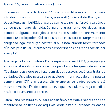
Anoreg/PR, Fernando Abreu Costa Júnior.
O assessor jurídico da Anoreg/PR iniciou os debates com uma breve
introdução sobre o texto da Lei 13.709/2018 (Lei Geral de Proteção de
Dados Pessoais – LGPD). De acordo com ele, a norma “prevê a exigência
de consentimento do cidadão para o tratamento de dados, mas
comporta algumas exceções a essa necessidade de consentimento,
como o uso pelo poder público de tais dados ou para o cumprimento de
obrigação legal, execução contratual ou, ainda, quando forem tornados
públicos pelo titular, informações compartilhadas nas redes sociais, por
exemplo”.
A advogada Laura Contrera Porto, especialista em LGPD,
compliance
e
extrajudicial, enfatizou os conceitos e peculiaridades que norteiam a lei.
“Qualquer coisa que seja feita com dados pessoais você está tratando
de dados. Os dados pessoais são qualquer informação de uma pessoa,
como nome, CPF e endereço, são exemplos de dados pessoais, até
mesmo e-mails e IPs de computador, o qual este último, traça o perfil e
histórico do usuário na internet”.
Laura Porto ressaltou que, “para os cartórios, defendo a necessidade de
manutenção de fichas de arquivos, onde estão guardados os dados,