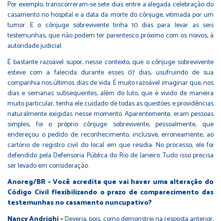
Por exemplo, transcorreram-se sete dias entre a alegada celebração do
casamento no hospital e a data da morte do cônjuge, vitimada por um
tumor. E o cônjuge sobrevivente tinha 10 dias para levar as seis
testemunhas, que não podem ter parentesco próximo com os noivos, à
autoridade judicial.
É bastante razoável supor, nesse contexto, que o cônjuge sobrevivente
esteve com a falecida durante esses 07 dias, usufruindo de sua
companhia nos últimos dias de vida. É muito razoável imaginar que, nos
dias e semanas subsequentes, além do luto, que é vivido de maneira
muito particular, tenha ele cuidado de todas as questões e providências
naturalmente exigidas nesse momento. Aparentemente, eram pessoas
simples, foi o próprio cônjuge sobrevivente, pessoalmente, que
endereçou o pedido de reconhecimento, inclusive, erroneamente, ao
cartório de registro civil do local em que residia. No processo, ele foi
defendido pela Defensoria Pública do Rio de Janeiro. Tudo isso precisa
ser levado em consideração.
Anoreg/BR – Você acredita que vai haver uma alteração do
Código Civil flexibilizando o prazo de comparecimento das
testemunhas no casamento nuncupativo?
Nancy Andrighi –
Deveria, pois, como demonstrei na resposta anterior,