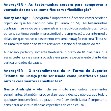
Anoreg/BR – As testemunhas servem para comprovar a
vontade dos noivos, como fica com a flexibilização?
Nancy Andrighi –
A pergunta é importante e é preciso compreender o
objeto do que foi decidido pela 3ª Turma do STJ. As testemunhas
continuam servindo para demonstrar a inequívoca vontade dos noivos,
ou seja, continua sendo imprescindível a comprovação, por intermédio
delas, de que houve o casamento em uma situação extrema. Trata-se
de uma formalidade bastante relevante, essencial à validade do ato.
A decisão, portanto, somente flexibilizou o prazo de 10 dias para que
essas testemunhas sejam ouvidas em juízo, especialmente diante das
particularidades da causa.
Anoreg/BR – O entendimento da 3ª Turma do Superior
Tribunal de Justiça pode ser usado como justificativa para
outros casamentos semelhantes?
Nancy Andrighi –
Além de ser muito raro outros casamentos
semelhantes, é também preciso dizer que a decisão não diz que toda e
qualquer inobservância de prazo deverá ser flexibilizada. É importante
considerar as circunstâncias específicas de cada causa.