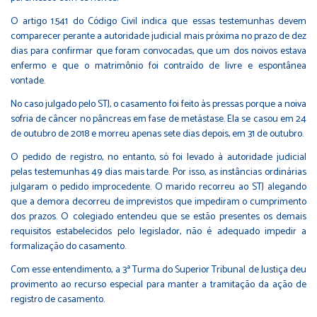
O artigo 1.541 do Código Civil indica que essas testemunhas devem
comparecer perante a autoridade judicial mais próxima no prazo de dez
dias para confirmar que foram convocadas, que um dos noivos estava
enfermo e que o matrimônio foi contraído de livre e espontânea
vontade.
No caso julgado pelo STJ, o casamento foi feito às pressas porque a noiva
sofria de câncer no pâncreas em fase de metástase. Ela se casou em 24
de outubro de 2018 e morreu apenas sete dias depois, em 31 de outubro.
O pedido de registro, no entanto, só foi levado à autoridade judicial
pelas testemunhas 49 dias mais tarde. Por isso, as instâncias ordinárias
julgaram o pedido improcedente. O marido recorreu ao STJ alegando
que a demora decorreu de imprevistos que impediram o cumprimento
dos prazos. O colegiado entendeu que se estão presentes os demais
requisitos estabelecidos pelo legislador, não é adequado impedir a
formalização do casamento.
Com esse entendimento, a 3ª Turma do Superior Tribunal de Justiça deu
provimento ao recurso especial para manter a tramitação da ação de
registro de casamento.