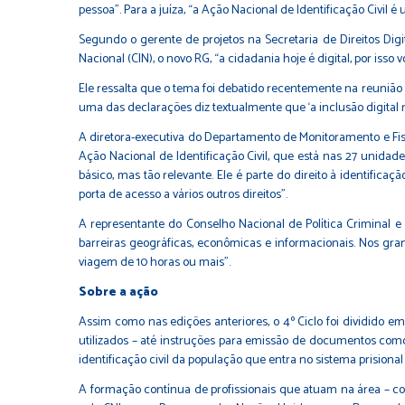
pessoa”. Para a juíza, “a Ação Nacional de Identificação Civil 
Segundo o gerente de projetos na Secretaria de Direitos Digi
Nacional (CIN), o novo RG, “a cidadania hoje é digital, por is
Ele ressalta que o tema foi debatido recentemente na reunião
uma das declarações diz textualmente que ‘a inclusão digital r
A diretora-executiva do Departamento de Monitoramento e Fis
Ação Nacional de Identificação Civil, que está nas 27 unidad
básico, mas tão relevante. Ele é parte do direito à identifi
porta de acesso a vários outros direitos”.
A representante do Conselho Nacional de Política Criminal 
barreiras geográficas, econômicas e informacionais. Nos gr
viagem de 10 horas ou mais”.
Sobre a ação
Assim como nas edições anteriores, o 4º Ciclo foi dividido
utilizados – até instruções para emissão de documentos como 
identificação civil da população que entra no sistema prision
A formação contínua de profissionais que atuam na área – c