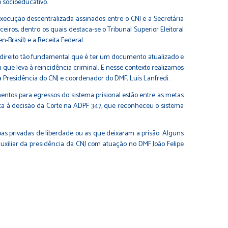
 socioeducativo.
xecução descentralizada assinados entre o CNJ e a Secretária
ros, dentro os quais destaca-se o Tribunal Superior Eleitoral
-Brasil) e a Receita Federal.
 direito tão fundamental que é ter um documento atualizado e
 que leva à reincidência criminal. E nesse contexto realizamos
 da Presidência do CNJ e coordenador do DMF, Luís Lanfredi.
ntos para egressos do sistema prisional estão entre as metas
sta à decisão da Corte na ADPF 347, que reconheceu o sistema
as privadas de liberdade ou as que deixaram a prisão. Alguns
xiliar da presidência da CNJ com atuação no DMF João Felipe