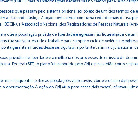
vimento (PNUD) para transformações necessárias no campo penal e no campo
pessoas que passam pelo sistema prisional foi objeto de um dos termos de e
m ao Fazendo Justiça. A ação conta ainda com uma rede de mais de 150 parcei
al (BDCIN), a Associação Nacional dos Registradores de Pessoas Naturais (Arpen
para que a população privada de liberdade e egressa não fique alijada de um
nstrua sua vida, estude e trabalhe para romper o ciclo de violência e pobreza
 ponta garanta a fluidez desse serviço tão importante”, afirma o juiz auxiliar
soas privadas de liberdade e a melhoria dos processos de emissão de docume
unal Federal (STF), o plano foi elaborado pelo CNJ e pela União como respo
o mais frequentes entre as populações vulneráveis, como é o caso das pesso
a documentação. A ação do CNJ atua para esses dois casos”, afirmou juiz au