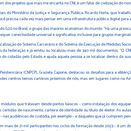
é um dos projetos que mais me encanta no CNJ, é um fator de civilização do noss
tais do Ministério da Justiça e Segurança Pública, Ricardo Horta, que traba
so você precisa cada vez mais pensar em uma infraestrutura pública digital pa
 do G20 no Brasil, o grupo das maiores economias do mundo. “Há uma preocupa
equer conectividade universal e significativa, inclusive para grupos marginali
calização do Sistema Carcerário e do Sistema de Execução de Medidas Socio
es da federação e já emitiu ou localizou mais de 340 mil documentos. “O CN
cação do cidadão pelo Estado, e ajuda aquela pessoa a se localizar dentro da
e Penitenciária (CNPCP), Graziela Capone, destacou os desafios para a obt
andes centros temos cartórios próximos de nós, mas em lugares como na Amaz
 em módulos que tratavam desde pontos básicos – como instalação dos equi
certidão de nascimento, carteira de identidade ou título de eleitor. As au
al – nas audiências de custódia, por exemplo – e daqueles que já cumprem pen
om mais de 21 mil participantes nos ciclos de formação desde 2023 – é um d