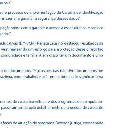
o país”.
lha no processo de implementação da Carteira de Identificação
ra armazenar e garantir a segurança desses dados”.
ção sobre como garantir o acesso a esses direitos, e por isso
zados”.
educativas (DMF/CNJ), Renata Laurino, destacou resultados da
J vem realizando um esforço para a proteção desse direito tão
 sua comunidade e família. Além disso, ter um documento é uma
enção de documentos. “Muitas pessoas não têm documentos por
ônia, onde trabalho, ir até um cartório pode significar uma
pamentos de coleta biométrica e dos programas de computador
las passaram ainda pelo detalhamento do processo de coleta de
a.
os focos de atuação do programa Fazendo Justiça, coordenado