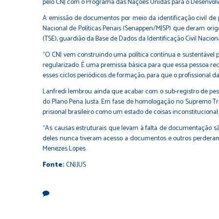
pelo CNJ com o Programa das Nações Unidas para o Desenvol
A emissão de documentos por meio da identificação civil de 
Nacional de Políticas Penais (Senappen/MJSP) que deram orige
(TSE), guardião da Base de Dados da Identificação Civil Nacion
“O CNJ vem construindo uma política contínua e sustentável 
regularizado. É uma premissa básica para que essa pessoa reco
esses ciclos periódicos de formação, para que o profissional da
Lanfredi lembrou ainda que acabar com o sub-registro de pes
do
Plano Pena Justa
. Em fase de homologação no Supremo Trib
prisional brasileiro como um estado de coisas inconstitucional.
“As causas estruturais que levam à falta de documentação sã
deles nunca tiveram acesso a documentos e outros perderam 
Menezes Lopes.
Fonte:
CNJ.JUS