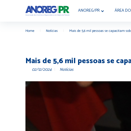
ANOREG/PR
ÁREA DO
Home
|
Notícias
|
Mais de 5,6 mil pessoas se capacitam sob
Mais de 5,6 mil pessoas se ca
02/12/2024
Notícias