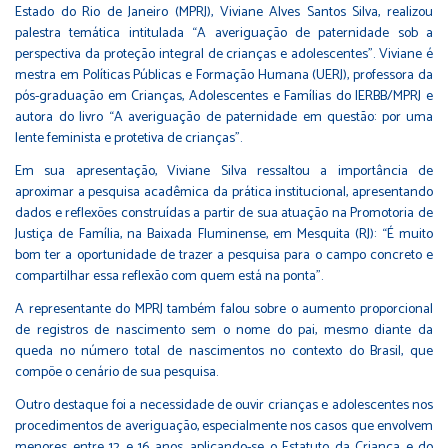
Estado do Rio de Janeiro (MPRJ), Viviane Alves Santos Silva, realizou
palestra temática intitulada “A averiguação de paternidade sob a
perspectiva da proteção integral de crianças e adolescentes”. Viviane é
mestra em Políticas Públicas e Formação Humana (UERJ), professora da
pós-graduação em Crianças, Adolescentes e Famílias do IERBB/MPRJ e
autora do livro “A averiguação de paternidade em questão: por uma
lente feminista e protetiva de crianças”.
Em sua apresentação, Viviane Silva ressaltou a importância de
aproximar a pesquisa acadêmica da prática institucional, apresentando
dados e reflexões construídas a partir de sua atuação na Promotoria de
Justiça de Família, na Baixada Fluminense, em Mesquita (RJ): “É muito
bom ter a oportunidade de trazer a pesquisa para o campo concreto e
compartilhar essa reflexão com quem está na ponta”.
A representante do MPRJ também falou sobre o aumento proporcional
de registros de nascimento sem o nome do pai, mesmo diante da
queda no número total de nascimentos no contexto do Brasil, que
compõe o cenário de sua pesquisa.
Outro destaque foi a necessidade de ouvir crianças e adolescentes nos
procedimentos de averiguação, especialmente nos casos que envolvem
menores entre 12 e 16 anos, aplicando-se o Estatuto da Criança e do