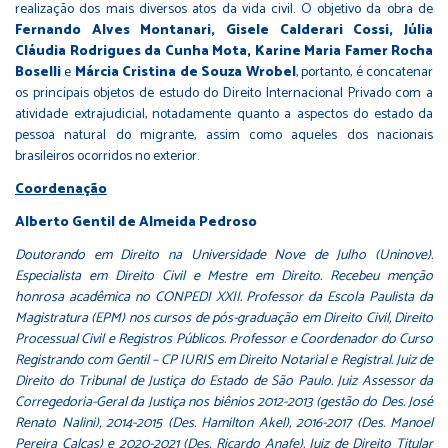
realização dos mais diversos atos da vida civil. O objetivo da obra de
Fernando Alves Montanari, Gisele Calderari Cossi, Júlia
Cláudia Rodrigues da Cunha Mota, Karine Maria Famer Rocha
Boselli
e
Márcia Cristina de Souza Wrobel
, portanto, é concatenar
os principais objetos de estudo do Direito Internacional Privado com a
atividade extrajudicial, notadamente quanto a aspectos do estado da
pessoa natural do migrante, assim como aqueles dos nacionais
brasileiros ocorridos no exterior.
Coordenação
Alberto Gentil de Almeida Pedroso
Doutorando em Direito na Universidade Nove de Julho (Uninove).
Especialista em Direito Civil e Mestre em Direito. Recebeu menção
honrosa acadêmica no CONPEDI XXII. Professor da Escola Paulista da
Magistratura (EPM) nos cursos de pós-graduação em Direito Civil, Direito
Processual Civil e Registros Públicos. Professor e Coordenador do Curso
Registrando com Gentil – CP IURIS em Direito Notarial e Registral. Juiz de
Direito do Tribunal de Justiça do Estado de São Paulo. Juiz Assessor da
Corregedoria-Geral da Justiça nos biênios 2012-2013 (gestão do Des. José
Renato Nalini), 2014-2015 (Des. Hamilton Akel), 2016-2017 (Des. Manoel
Pereira Calças) e 2020-2021 (Des. Ricardo Anafe). Juiz de Direito Titular