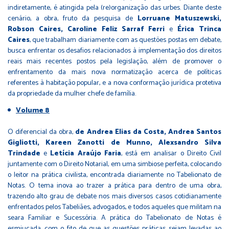
indiretamente, é atingida pela (re)organização das urbes. Diante deste
cenário, a obra, fruto da pesquisa de
Lorruane Matuszewski,
Robson Caires, Caroline Feliz Sarraf Ferri
e
Érica Trinca
Caires
, que trabalham diariamente com as questões postas em debate,
busca enfrentar os desafios relacionados à implementação dos direitos
reais mais recentes postos pela legislação, além de promover o
enfrentamento da mais nova normatização acerca de políticas
referentes à habitação popular, e a nova conformação jurídica protetiva
da propriedade da mulher chefe de família.
Volume 8
O diferencial da obra,
de Andrea Elias da Costa, Andrea Santos
Gigliotti, Kareen Zanotti de Munno, Alexsandro Silva
Trindade
e
Letícia Araújo Faria
, está em analisar o Direito Civil
juntamente com o Direito Notarial, em uma simbiose perfeita, colocando
o leitor na prática civilista, encontrada diariamente no Tabelionato de
Notas. O tema inova ao trazer a prática para dentro de uma obra,
trazendo alto grau de debate nos mais diversos casos cotidianamente
enfrentados pelos Tabeliães, advogados, e todos aqueles que militam na
seara Familiar e Sucessória. A prática do Tabelionato de Notas é
esmiuçada, com o fito de que as questões práticas sejam levadas ao