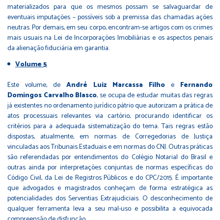
materializados para que os mesmos possam se salvaguardar de
eventuais imputações – possíveis sob a premissa das chamadas ações
neutras. Por demais, em seu corpo, encontram-se artigos com os crimes
mais usuais na Lei de Incorporações Imobiliárias e os aspectos penais
da alienação fiduciária em garantia.
Volume 5
Este volume, de
André Luiz Marcassa Filho
e
Fernando
Domingos Carvalho Blasco
, se ocupa de estudar muitas das regras
já existentes no ordenamento jurídico pátrio que autorizam a prática de
atos processuais relevantes via cartório, procurando identificar os
critérios para a adequada sistematização do tema. Tais regras estão
dispostas, atualmente, em normas de Corregedorias de Justiça
vinculadas aos Tribunais Estaduais e em normas do CNJ. Outras práticas
são referendadas por entendimentos do Colégio Notarial do Brasil e
outras ainda por interpretações conjuntas de normas específicas do
Código Civil, da Lei de Registros Públicos e do CPC/2015. É importante
que advogados e magistrados conheçam de forma estratégica as
potencialidades dos Serventias Extrajudiciais. O desconhecimento de
qualquer ferramenta leva a seu mal-uso e possibilita a equivocada
compreensão de disfunção.