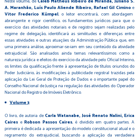
Neste volume, de
Caleb Matheus Ribeiro de Miranda, Juliano S.
A. Maranhão, Luís Paulo Aliende Ribeiro, Rafael Gil Cimino
e
Vitor Frederico Kümpel
, o leitor encontrará, com abordagem
abrangente e rigor científico, os fundamentos jurídicos para que o
exercício das atividades notariais e de registro sejam realizadas pelo
regime de delegação, identificará as similitudes e diferenças entre
essas atividades e outras atuações da Administração Pública que, em
uma primeira análise, aproximar-se-iam em seu conteúdo da atividade
extrajudicial. São analisados ainda temas relevantíssimos como a
natureza jurídica e efeitos do exercício da atividade pelo Oficial Interino,
os limites da qualificação frente à apresentação de títulos oriundos do
Poder Judiciário, às modificações à publicidade registral trazidas pela
aplicação da Lei Geral de Proteção de Dados e o importante papel do
Conselho Nacional de Justiça na regulação das atividades do Operador
Nacional do Registro de Imóveis Eletrônico.
Volume 3
O livro, de autoria de
Carla Watanabe, José Renato Nalini, Erica
Caires
e
Robson Passos Caires
, é dividido em quatro partes. A
primeira é dedicada a apresentação do modelo constitucional atual e o
regramento do extrajudicial, buscando a aplicação da verdadeira