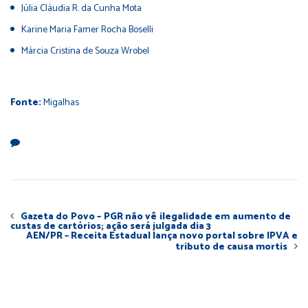
Júlia Cláudia R. da Cunha Mota
Karine Maria Famer Rocha Boselli
Márcia Cristina de Souza Wrobel
Fonte:
Migalhas
Gazeta do Povo – PGR não vê ilegalidade em aumento de
custas de cartórios; ação será julgada dia 3
AEN/PR – Receita Estadual lança novo portal sobre IPVA e
tributo de causa mortis