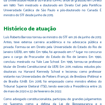
da Universidade Federal do Paraná (UFPR), onde se graduou em Direito
em 1980. Tem mestrado e doutorado em Direito Civil pela Pontifícia
Universidade Católica de São Paulo e pós-doutorado no Canadá. É
ministro do STF desde junho de 2015.
Histórico de atuação
Luís Roberto Barroso tornou-se ministro do STF em 26 de junho de 2013.
Antes, teve extensa carreira acadêmica e na advocacia pública e
privada. Formou-se em Direito pela Universidade do Estado do Rio de
Janeiro (UERJ), em 1980. Em 1984, foi aprovado em 1.º lugar no concurso
para o cargo de Procurador do Estado do Rio de Janeiro. Em 1990,
concluiu mestrado na Yale Law School. Em 1995, tornou-se professor
titular de Direito Constitucional da UERJ. Em 2011, realizou estudos pós-
doutorais na Harvard Kennedy School e lecionou como professor
visitante nas Universidades de Poitiers (França), de Breslávia (Polônia) e
de Brasília (UnB). Em 2018, foi empossado como ministro efetivo do
Tribunal Superior Eleitoral (TSE), tendo exercido a Presidência entre 25
de maio de 2020 e 22 de fevereiro de 2022.
Como advogado constitucionalista, participou de grandes julgamentos
no Supremo, como a defesa da Lei de Biossegurança e o