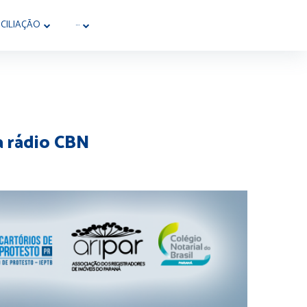
CILIAÇÃO
···
a rádio CBN