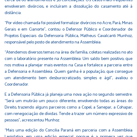
cerca de 60 atendimentos e 30 conciliações. Os casos mais frequentes
envolveram divórcios, e incluíram a dissolução do casamento até à
distância.
“Por vídeo chamada foi possível formalizar divórcios no Acre, Pará, Minas
Gerais e em Cianorte”, contou o Defensor Público e Coordenador de
Projetos Especiais da Defensoria Pública, Matheus Cavalcanti Munhoz,
responsável pelo posto de atendimento na Assembleia.
“Atendemos diversos temas na área de família, coletas realizadas no ato
com o laboratório presente na Assembleia. Um saldo bem positivo, que
nos motiva a planejar mais eventos na Casa e fortalece a parceria entre
a Defensoria e Assembleia. Quem ganha é a população, que consegue
um atendimento bem desburocratizado, simples e ágil”, avaliou o
Coordenador.
E a Defensoria Pública já planeja uma nova ação no segundo semestre.
“Será um mutirão um pouco diferente, envolvendo todas as áreas do
Direito, trazendo alguns parceiros como a Copel, a Sanepar, a Cohapar,
com renegociação de dívidas. Tende a trazer um número expressivo de
pessoas”, acrescentou Munhoz.
“Mais uma edição do Concilia Paraná em parceria com a Assembleia
Legislativa, em uma edição especial, porque é a primeira vez que