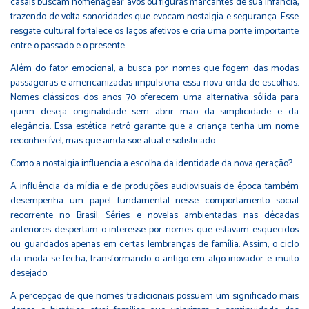
casais buscam homenagear avós ou figuras marcantes de sua infância,
trazendo de volta sonoridades que evocam nostalgia e segurança. Esse
resgate cultural fortalece os laços afetivos e cria uma ponte importante
entre o passado e o presente.
Além do fator emocional, a busca por nomes que fogem das modas
passageiras e americanizadas impulsiona essa nova onda de escolhas.
Nomes clássicos dos anos 70 oferecem uma alternativa sólida para
quem deseja originalidade sem abrir mão da simplicidade e da
elegância. Essa estética retrô garante que a criança tenha um nome
reconhecível, mas que ainda soe atual e sofisticado.
Como a nostalgia influencia a escolha da identidade da nova geração?
A influência da mídia e de produções audiovisuais de época também
desempenha um papel fundamental nesse comportamento social
recorrente no Brasil. Séries e novelas ambientadas nas décadas
anteriores despertam o interesse por nomes que estavam esquecidos
ou guardados apenas em certas lembranças de família. Assim, o ciclo
da moda se fecha, transformando o antigo em algo inovador e muito
desejado.
A percepção de que nomes tradicionais possuem um significado mais