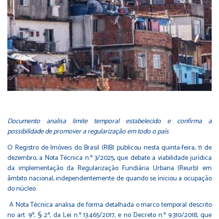
Documento analisa limite temporal estabelecido e confirma a
possibilidade de promover a regularização em todo o país
O Registro de Imóveis do Brasil (RIB) publicou nesta quinta-feira, 11 de
dezembro, a
Nota Técnica n.º 3/2025
, que debate a viabilidade jurídica
da implementação da Regularização Fundiária Urbana (Reurb) em
âmbito nacional, independentemente de quando se iniciou a ocupação
do núcleo.
A Nota Técnica analisa de forma detalhada o marco temporal descrito
no art. 9º, § 2º, da Lei n.º 13.465/2017, e no Decreto n.º 9.310/2018, que