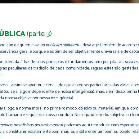
PÚBLICA
(parte 3)
condição de quem atua
ad publicam utilitatem
– deva agir também de acordo co
ervância geral é porque elas têm de ser objetivamente universais e de capt
considerada à luz de seus princípios e fundamentos, tem por pilar as
universa
gras peculiares da tradição de cada comunidade, regras estas são gestad
.
esmo – assim se apontou acima – de que as regras particulares das várias co
al (ou seja, algo independente de nossa inteligência), mas, além disso, ten
a norma objetiva por nossa inteligência).
ara logo, a norma moral: no primeiro modo, objetivo ou material, em que, c
to humano e regulamos nossa conduta. No segundo modo, subjetivo ou formal,
entos metafísicos del orden moral
, podemos aqui reproduzir com esperado p
a, constitui imediatamente bom, mau ou indiferente um bem ou objeto relativ
: