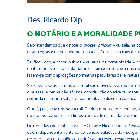
Des. Ricardo Dip
O NOTÁRIO E A MORALIDADE 
Se pretendemos que o notário,
propter officium
– ou seja, na 
essas regras e como podemos captá-las. Se as queremos de obs
Tal ficou dito, a moral pública – ou ética da comunidade –, 
conformadas a essa lei da natureza, também se apoia nas re
fazem-se como aplicações normativas peculiares da lei natural
Se é assim, se as normas da moral são universais, ao ponto m
que essa lei tenha não só uma constituição objetiva ou materi
redunda na norma subjetiva da moral, vale dizer, na captação d
Que é, pois, uma norma moral? De dois modos apresenta-se, p
norma
moral
, por ela medimos a bondade ou maldade de um a
De uma das excelentes obras de Octávio Nicolás Derisi,
Fundam
que, independentemente da apreensão subjetiva da inteligênci
de interessantes opiniões doutrinárias, apresenta esta resposta