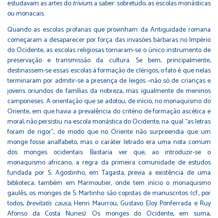
estudavam as artes do
trivium
, a saber: sobretudo, as escolas monásticas
ou monacais.
Quando as escolas profanas que provinham da Antiguidade romana
começaram a desaparecer por força das invasões bárbaras no Império
do Ocidente, as escolas religiosas tornaram-se o único instrumento de
preservação e transmissão da cultura. Se bem, principalmente,
destinassem-se essas escolas à formação de clérigos, o fato é que nelas
terminaram por admitir-se a presença de leigos –não só de crianças e
jovens oriundos de famílias da nobreza, mas igualmente de meninos
camponeses. A orientação que se adotou, de início, no monaquismo do
Oriente, em que havia a prevalência do critério de formação ascética e
moral, não persistiu na escola monástica do Ocidente, na qual “as letras
foram de rigor”, de modo que no Oriente não surpreendia que um
monge fosse analfabeto, mas o caráter letrado era uma nota comum
dos monges ocidentais. Bastaria ver que, ao introduzir-se o
monaquismo africano, a regra da primeira comunidade de estudos
fundada por S. Agostinho, em Tagasta, previa a existência de uma
biblioteca; também em Marmoutier, onde tem início o monaquismo
gaulês, os monges de S. Martinho são copistas de manuscritos (cf., por
todos,
brevitatis causa
, Henri Maurrou, Gustavo Eloy Ponferrada e Ruy
Afonso da Costa Nunes). Os monges do Ocidente, em suma,