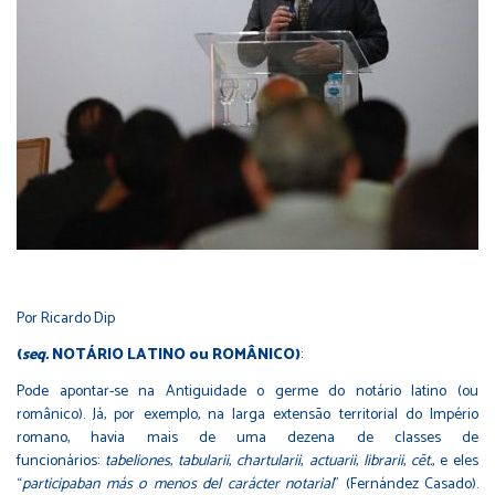
Por Ricardo Dip
(
seq.
NOTÁRIO LATINO ou ROMÂNICO)
:
Pode apontar-se na Antiguidade o germe do notário latino (ou
românico). Já, por exemplo, na larga extensão territorial do Império
romano, havia mais de uma dezena de classes de
funcionários:
tabeliones
,
tabularii
,
chartularii
,
actuarii
,
librarii
,
c
ēt.
, e eles
“
participaban más o menos del carácter notarial
” (Fernández Casado).