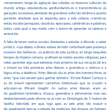
conservavam, longe da agitação das cidades, os tesouros culturais do
mundo antigo, estudando-os, aprofundando-os e transmitindo-os às
gerações sucessivas, atividade de grandioso vulto, tão dinâmica quanto
paciente, atividade que se expandiu para a vida urbana, criando-se,
então, escolas paroquiais, claustrais, episcopais, catedralícias e palatinas,
todas, cada qual a seu modo, com o ânimo de aprender os saberes e
ensiná-los.
À falta de terem outras escolas devotadas a estudar e difundir o saber
jurídico –cujo objeto, o direito, estava de todo conturbado pela presença
invasora dos bárbaros–, os práticos da vida jurídica, ao longo daqueles
tempos do Império romano, acolhiam-se nestas escolas religiosas, para
nelas aprender algo que estivesse mais próximo de sua vocação, tal era
o
trivium
(as três primeiras artes liberais: a gramática, a retórica e a
lógica e/ou a dialética). Artes
liberais
são as artes dos homens livres, as
artes “que não servem para ganhar dinheiro” (Ernest Robert Curtius), e
as do
trivium
representam caminhos intelectuais que se cruzam e
articulam-se (Miriam Joseph). As outras artes liberais eram as
do
quadrivium
(aritmética, música, geometria e astronomia), mas seu
desbordamento pode afirmar-se já com as
Etimologias
de S. Isidoro de
Sevilha (560-636), em que, logo após as sete artes (do
trivium
e
do
quadrivium
), tem-se o estudo da medicina, das línguas, do homem,