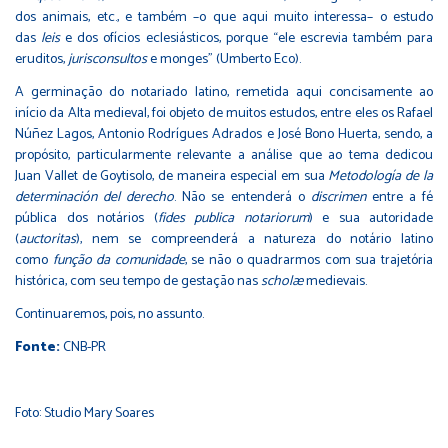
dos animais, etc., e também –o que aqui muito interessa– o estudo
das
leis
e dos ofícios eclesiásticos, porque “ele escrevia também para
eruditos,
jurisconsultos
e monges” (Umberto Eco).
A germinação do notariado latino, remetida aqui concisamente ao
início da Alta medieval, foi objeto de muitos estudos, entre eles os Rafael
Núñez Lagos, Antonio Rodrígues Adrados e José Bono Huerta, sendo, a
propósito, particularmente relevante a análise que ao tema dedicou
Juan Vallet de Goytisolo, de maneira especial em sua
Metodología de la
determinación del derecho
. Não se entenderá o
discrimen
entre a fé
pública dos notários (
fides publica notariorum
) e sua autoridade
(
auctoritas
), nem se compreenderá a natureza do notário latino
como
função da comunidade
, se não o quadrarmos com sua trajetória
histórica, com seu tempo de gestação nas
scholæ
medievais.
Continuaremos, pois, no assunto.
Fonte:
CNB-PR
Foto: Studio Mary Soares