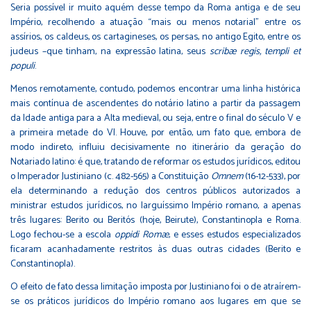
Seria possível ir muito aquém desse tempo da Roma antiga e de seu
Império, recolhendo a atuação “mais ou menos notarial” entre os
assírios, os caldeus, os cartagineses, os persas, no antigo Egito, entre os
judeus –que tinham, na expressão latina, seus
scribæ regis, templi et
populi
.
Menos remotamente, contudo, podemos encontrar uma linha histórica
mais contínua de ascendentes do notário latino a partir da passagem
da Idade antiga para a Alta medieval, ou seja, entre o final do século V e
a primeira metade do VI. Houve, por então, um fato que, embora de
modo indireto, influiu decisivamente no itinerário da geração do
Notariado latino: é que, tratando de reformar os estudos jurídicos, editou
o Imperador Justiniano (c. 482-565) a Constituição
Omnem
(16-12-533), por
ela determinando a redução dos centros públicos autorizados a
ministrar estudos jurídicos, no larguíssimo Império romano, a apenas
três lugares: Berito ou Beritós (hoje, Beirute), Constantinopla e Roma.
Logo fechou-se a escola
oppidi Romæ
, e esses estudos especializados
ficaram acanhadamente restritos às duas outras cidades (Berito e
Constantinopla).
O efeito de fato dessa limitação imposta por Justiniano foi o de atraírem-
se os práticos jurídicos do Império romano aos lugares em que se