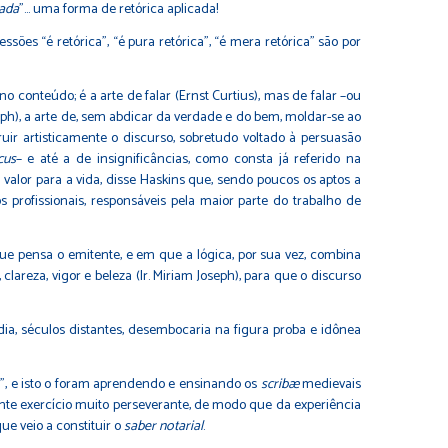
cada
”… uma forma de retórica aplicada!
sões “é retórica”, “é pura retórica”, “é mera retórica” são por
no conteúdo; é a arte de falar (Ernst Curtius), mas de falar –ou
ph), a arte de, sem abdicar da verdade e do bem, moldar-se ao
ir artisticamente o discurso, sobretudo voltado à persuasão
cus
– e até a de insignificâncias, como consta já referido na
 valor para a vida, disse Haskins que, sendo poucos os aptos a
profissionais, responsáveis pela maior parte do trabalho de
que pensa o emitente, e em que a lógica, por sua vez, combina
lareza, vigor e beleza (Ir. Miriam Joseph), para que o discurso
ia, séculos distantes, desembocaria na figura proba e idônea
io”, e isto o foram aprendendo e ensinando os
scribæ
medievais
nte exercício muito perseverante, de modo que da experiência
ue veio a constituir o
saber notarial
.