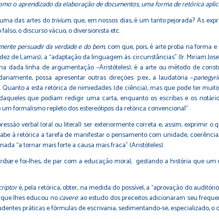
 como o aprendizado da elaboração de documentos, uma forma de retórica apli
, uma das artes do
trivium
, que, em nossos dias, é um tanto pejorada? As expres
falso, o discurso vácuo, o diversionista etc.
mente persuadir da verdade e do bem
, com que, pois, é arte proba na forma e 
ez de Lamas), a “adaptação da linguagem às circunstâncias” (Ir. Miriam Jose
ma dada linha de argumentação –Aristóteles); é a arte ou método de constru
ariamente, possa apresentar outras direções: p.ex., a laudatória –
panegyri
o. Quanto a esta retórica de nimiedades (de ciência), mas que pode ter muito
queles que podiam redigir uma carta, enquanto os escribas e os notários 
um formalismo repleto dos estereótipos da retórica convencional”.
são verbal (oral ou literal) ser exteriormente correta e, assim, exprimir o 
abe à retórica a tarefa de manifestar o pensamento com unidade, coerência, c
nada “a tornar mais forte a causa mais fraca” (Aristóteles).
cribæ
e foi-lhes, de par com a educação moral, gestando a história que um d
criptor
é, pela retórica, obter, na medida do possível, a “aprovação do auditór
a que lhes educou no
cavere
: ao estudo dos preceitos adicionaram seu freque
entes práticas e fórmulas de escrivania, sedimentando-se, especializado, o q