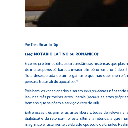
Por Des. Ricardo Dip
(
seq.
NOTÁRIO LATINO ou ROMÂNICO)
:
E como já o temos dito, as circunstâncias históricas que pla
de muitos povos bárbaros a invadir o Império romano já debili
“luta desesperada de um organismo que não quer morrer”, ma
pensara tratar ali do apocalipse?
Pois bem, os vocacionados a serem
iuris prudentes
, não tendo 
las– nas três primeiras artes liberais (
rectius
: as artes própri
homens que se põem a serviço direto do útil).
Entre essas três primeiras artes liberais, todas de relevo na
dialética) e da retórica–, foi esta última, a retórica, a que 
magnífico e justamente celebrado opúsculo de Charles Haskin