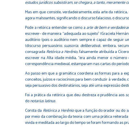
estudos jurídicos subsistiram, se chegara, a tanto, meramente
Mas em que consiste, verdadeiramente, esta arte da retórica
agora malsoantes, significando o discurso falacioso, o discurso 
Pode a retórica entender-se como a
arte de bem e verdadeira
escrever– de maneira “adequada ao sujeito” (Graciela Hernánd
auditório (pois o auditório nem sempre é capaz de seguir u
(discurso persuasório;
suasoria
;
deliberativa
), embora, secund
consagrada
Retórica a Herênio
, falsamente atribuída a Cícer
escrever na Alta idade média, “era ainda menor o número da
correspondência medieval, estamparam nas cartas do período 
Ao passo em que a gramática coordena as formas para a expres
conceitos, juízos e raciocínios para bem conduzir à verdade, c
seja persuasivo dos destinatários, seja até uma expressão desti
Foi a prática da retórica que deu destreza e prudência aos
s
do
notarius latinus
.
Consta da
Retórica a Herênio
que a função do orador ou do
s
por meio da combinação da teoria com uma prática reiterad
vivida e meditada ao largo do tempo se foram formando as prud