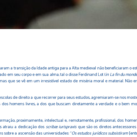
smaram a transição da Idade antiga para a Alta medieval não beneficiaram o e
tado em seu corpo e em sua alma; tal o disse Ferdinand Lot (
in La fin du mond
s que se vê em um irresistível estado de miséria moral e material. Não 
escolas de direito a que recorrer para seus estudos, agremiaram-se nos mosteir
as dos homens livres, a dos que buscam diretamente a verdade e o bem moral
 formação, proximamente, intelectual e, remotamente, profissional, dos homens
mais atraiu a dedicação dos
scribæ iurispraxis
que são os diretos antecessore
s sobre a ascensão das universidades: “
Os estudos jurídicos subsistiram
[entr