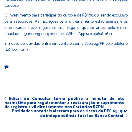
Cardoso.
O investimento para participar do curso é de R$ 100,00, sendo exclusivo
para associados. As inscrições para o treinamento estão abertas e os
interessados devem garantir sua vaga o quanto antes pelo e-mail
anaclaudia@anoregpr.org.br
ou pelo WhatsApp (41) 99698-7633.
Em caso de dúvidas, entre em contato com a Anoreg/PR pelo telefone
(41) 3221-1000.
Edital de Consulta torna pública a minuta de ato
normativo para regulamentar a restauração e suprimento
de registro civil diretamente nos Cartórios RCPN
Entidades notariais alertam para os riscos da PEC 65, que
dá independência total ao Banco Central