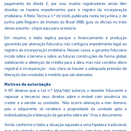
pagamento da dívida. E, por isso, muitos registradores ainda têm
dúvidas se haveria impedimentos para o registro da incorporação
imobiliária. A Nota Técnica n.º 01/2026, publicada nesta terça-feira, 2 de
junho, pelo Registro de Imóveis do Brasil (RIB), guia os oficiais no trato
desse assunto - clique
aqui
para acessá-la.
Em resumo, o texto explica porque o financiamento à produção
garantido por alienação fiduciária não configura impedimento legal ao
registro da incorporação imobiliária. Nesses casos, a garantia fiduciária
incide sobre o terreno e sobre as futuras construções de forma global,
viabilizando a obtenção de crédito para a obra, mas não constitui óbice
registral à incorporação - isso, claro, se houver a adequada previsão de
liberação das unidades à medida que são alienadas.
Motivos da autorização
A NT observa que a Lei n.º 9.514/1997 autoriza o devedor fiduciante a
repassar a terceiros seus direitos sobre o imóvel com anuência do
credor e a vender as unidades. "Não ocorre alienação a non domino,
pois o adquirente só receberá a propriedade da unidade após a
individualização e liberação da garantia sobre ela", frisa o documento.
Ainda conforme o texto, a situação equivale a uma hipoteca tradicional,