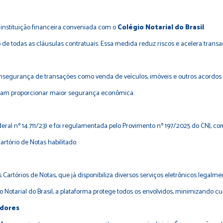
 instituição financeira conveniada com o
Colégio Notarial do Brasil
.
o de todas as cláusulas contratuais. Essa medida reduz riscos e acelera trans
nsegurança de transações como venda de veículos, imóveis e outros acordos 
 visam proporcionar maior segurança econômica.
eral nº 14.711/23
) e foi regulamentada pelo Provimento nº 197/2025 do CNJ, co
tório de Notas habilitado.
Cartórios de Notas, que já disponibiliza diversos serviços eletrônicos legalm
 Notarial do Brasil, a plataforma protege todos os envolvidos, minimizando cus
edores