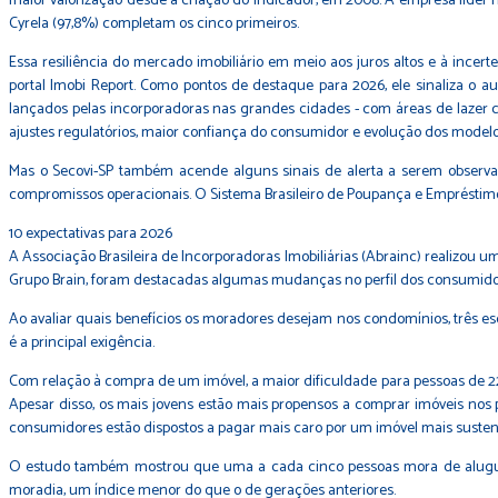
maior valorização desde a criação do indicador, em 2008. A empresa líder no
Cyrela (97,8%) completam os cinco primeiros.
Essa resiliência do mercado imobiliário em meio aos juros altos e à inc
portal Imobi Report. Como pontos de destaque para 2026, ele sinaliza o 
lançados pelas incorporadoras nas grandes cidades - com áreas de lazer 
ajustes regulatórios, maior confiança do consumidor e evolução dos modelo
Mas o Secovi-SP também acende alguns sinais de alerta a serem observad
compromissos operacionais. O Sistema Brasileiro de Poupança e Empréstimo 
10 expectativas para 2026
A Associação Brasileira de Incorporadoras Imobiliárias (Abrainc) realizou
Grupo Brain, foram destacadas algumas mudanças no perfil dos consumido
Ao avaliar quais benefícios os moradores desejam nos condomínios, três esco
é a principal exigência.
Com relação à compra de um imóvel, a maior dificuldade para pessoas de 22 
Apesar disso, os mais jovens estão mais propensos a comprar imóveis nos
consumidores estão dispostos a pagar mais caro por um imóvel mais sustent
O estudo também mostrou que uma a cada cinco pessoas mora de alugue
moradia, um índice menor do que o de gerações anteriores.