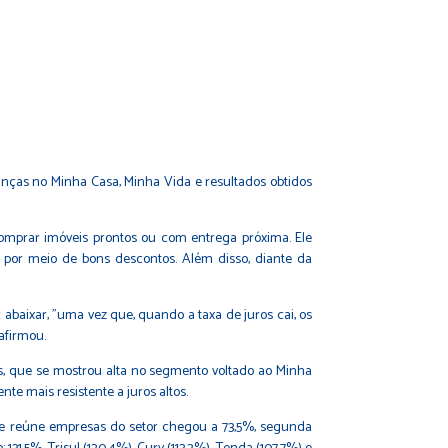
nças no Minha Casa, Minha Vida e resultados obtidos
omprar imóveis prontos ou com entrega próxima. Ele
 por meio de bons descontos. Além disso, diante da
c abaixar, "uma vez que, quando a taxa de juros cai, os
afirmou.
s, que se mostrou alta no segmento voltado ao Minha
te mais resistente a juros altos.
ue reúne empresas do setor chegou a 73,5%, segunda