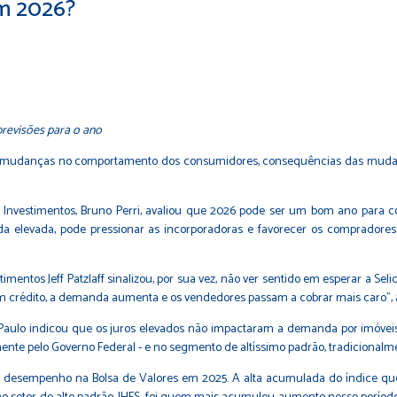
em 2026?
 previsões para o ano
ólar, mudanças no comportamento dos consumidores, consequências das muda
 Investimentos, Bruno Perri, avaliou que 2026 pode ser um bom ano para c
 elevada, pode pressionar as incorporadoras e favorecer os compradores
mentos Jeff Patzlaff sinalizou, por sua vez, não ver sentido em esperar a Seli
m crédito, a demanda aumenta e os vendedores passam a cobrar mais caro", 
. Paulo indicou que os juros elevados não impactaram a demanda por imóvei
ente pelo Governo Federal - e no segmento de altíssimo padrão, tradicionalmen
hor desempenho na Bolsa de Valores em 2025. A alta acumulada do índice q