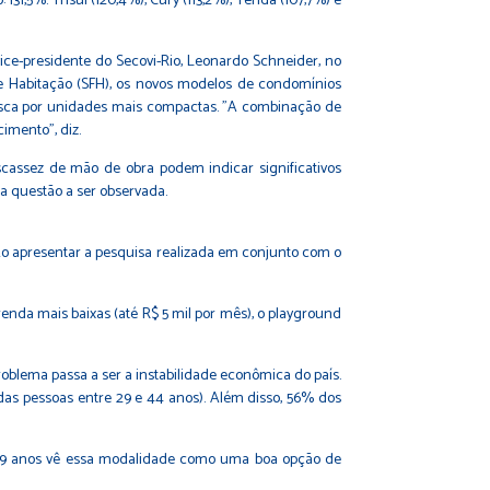
1,5%. Trisul (120,4%), Cury (113,2%), Tenda (107,7%) e
ce-presidente do Secovi-Rio, Leonardo Schneider, no
de Habitação (SFH), os novos modelos de condomínios
busca por unidades mais compactas. "A combinação de
imento", diz.
cassez de mão de obra podem indicar significativos
a questão a ser observada.
 Ao apresentar a pesquisa realizada em conjunto com o
renda mais baixas (até R$ 5 mil por mês), o playground
oblema passa a ser a instabilidade econômica do país.
as pessoas entre 29 e 44 anos). Além disso, 56% dos
39 anos vê essa modalidade como uma boa opção de