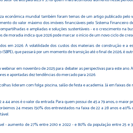
 setor de alto padrão, JHFS, foi quem mais acumulou aumento nesse período: 13
erteza econômica mundial também foram temas de um artigo publicado pelo vi
aumento do valor máximo dos imóveis financiáveis pelo Sistema Financeiro 
compartilhadas e ampliadas e soluções sustentáveis - e o crescimento na 
s de moradia indica que 2026 pode marcar o início de um novo ciclo de cresc
os em 2026. A volatilidade dos custos dos materiais de construção e a es
(SBPE), que passará por um momento de transição até o final de 2026, é outr
 um webinar em novembro de 2025 para debater as perspectivas para este ano.
res e apontadas dez tendências do mercado para 2026.
lhas lideram com folga: piscina, salão de festa e academia. Já em faixas de 
a 44 anos é o valor da entrada. Para quem possui de 45 a 79 anos, o maior pr
 próximos 24 meses (50% dos entrevistados na faixa de 22 a 28 anos e 40% d
ável.
l - aumento de 27% entre 2010 e 2022 - e 80% da população entre 25 e 