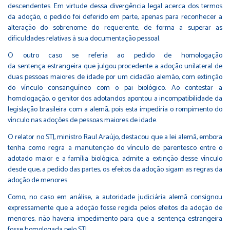
descendentes. Em virtude dessa divergência legal acerca dos termos
da adoção, o pedido foi deferido em parte, apenas para reconhecer a
alteração do sobrenome do requerente, de forma a superar as
dificuldades relativas à sua documentação pessoal.
O outro caso se referia ao pedido de homologação
da sentença estrangeira que julgou procedente a adoção unilateral de
duas pessoas maiores de idade por um cidadão alemão, com extinção
do vínculo consanguíneo com o pai biológico. Ao contestar a
homologação, o genitor dos adotandos apontou a incompatibilidade da
legislação brasileira com a alemã, pois esta impediria o rompimento do
vínculo nas adoções de pessoas maiores de idade.
O relator no STJ, ministro Raul Araújo, destacou que a lei alemã, embora
tenha como regra a manutenção do vínculo de parentesco entre o
adotado maior e a família biológica, admite a extinção desse vínculo
desde que, a pedido das partes, os efeitos da adoção sigam as regras da
adoção de menores.
Como, no caso em análise, a autoridade judiciária alemã consignou
expressamente que a adoção fosse regida pelos efeitos da adoção de
menores, não haveria impedimento para que a sentença estrangeira
fosse homologada pelo STJ.