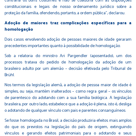
contraria os bons costumes e não se coaduna com as disposições
constitucionais e legais de nosso ordenamento jurídico sobre a
proteção da família, ofendendo, portanto, a ordem pública", declarou.
Adoção de maiores traz complicações específicas para a
homologação
Dois casos envolvendo adoção de pessoas maiores de idade geraram
precedentes importantes quanto à possibilidade de homologação.
Sob a relatoria do ministro Ari Pargendler (aposentado), um dos
processos tratava do pedido de homologação da adoção de um
brasileiro adulto por um alemão – decisão efetivada pelo Tribunal de
Brühl.
Nos termos da legislação alemã, a adoção de pessoa maior de idade é
simples, ou seja, mantém inalterados – como regra geral – os vínculos
de parentesco do adotando com a sua família biológica. A legislação
brasileira, por outro lado, estabelece que a adoção é plena, isto é, desliga
o adotando de qualquer vínculo com pais e parentes consanguíneos.
Se fosse homologada no Brasil, a decisão produziria efeitos mais amplos
do que os previstos na legislação do país de origem, extinguindo
vínculos e gerando efeitos patrimoniais para o adotando e seus