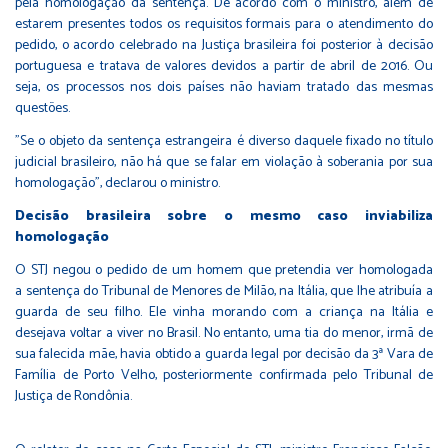
pela homologação da sentença. De acordo com o ministro, além de
estarem presentes todos os requisitos formais para o atendimento do
pedido, o acordo celebrado na Justiça brasileira foi posterior à decisão
portuguesa e tratava de valores devidos a partir de abril de 2016. Ou
seja, os processos nos dois países não haviam tratado das mesmas
questões.
"Se o objeto da sentença estrangeira é diverso daquele fixado no título
judicial brasileiro, não há que se falar em violação à soberania por sua
homologação", declarou o ministro.
Decisão brasileira sobre o mesmo caso inviabiliza
homologação
O STJ negou o pedido de um homem que pretendia ver homologada
a sentença do Tribunal de Menores de Milão, na Itália, que lhe atribuía a
guarda de seu filho. Ele vinha morando com a criança na Itália e
desejava voltar a viver no Brasil. No entanto, uma tia do menor, irmã de
sua falecida mãe, havia obtido a guarda legal por decisão da 3ª Vara de
Família de Porto Velho, posteriormente confirmada pelo Tribunal de
Justiça de Rondônia.