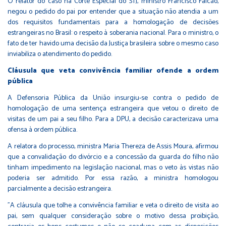
O relator do caso na Corte Especial do STJ, ministro Francisco Falcão,
negou o pedido do pai por entender que a situação não atendia a um
dos requisitos fundamentais para a homologação de decisões
estrangeiras no Brasil: o respeito à soberania nacional. Para o ministro, o
fato de ter havido uma decisão da Justiça brasileira sobre o mesmo caso
inviabiliza o atendimento do pedido.
Cláusula que veta convivência familiar ofende a ordem
pública
A Defensoria Pública da União insurgiu-se contra o pedido de
homologação de uma sentença estrangeira que vetou o direito de
visitas de um pai a seu filho. Para a DPU, a decisão caracterizava uma
ofensa à ordem pública.
A relatora do processo, ministra Maria Thereza de Assis Moura, afirmou
que a convalidação do divórcio e a concessão da guarda do filho não
tinham impedimento na legislação nacional, mas o veto às vistas não
poderia ser admitido. Por essa razão, a ministra homologou
parcialmente a decisão estrangeira.
"A cláusula que tolhe a convivência familiar e veta o direito de visita ao
pai, sem qualquer consideração sobre o motivo dessa proibição,