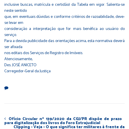
inclusive buscas, matrícula e certidão) da Tabela em vigor. Salienta-se
neste sentido
que, em eventuais dúvidas e conforme critérios de razoabilidade, deve-
se levar em
consideração a interpretação que for mais benéfica ao usuário do
serviço.
Para a devida publicidade das orientações acima, esta normativa deverá
ser afixada
nos editais dos Serviços de Registro de Imóveis.
Atenciosamente,
Des. JOSÉ ANICETO
Corregedor-Geral da Justiça
Ofício Circular nº 139/2020 da CGJ/PR dispõe de prazo
para digitalização dos livros do Foro Extrajudicial
Clipping – Veja – O que significa ter militares à frente da