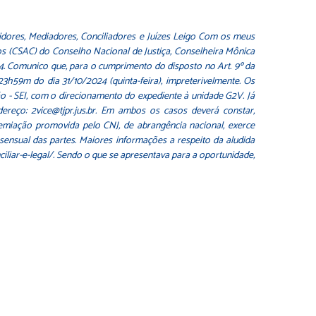
vidores, Mediadores, Conciliadores e Juízes Leigo Com os meus
s (CSAC) do Conselho Nacional de Justiça, Conselheira Mônica
4. Comunico que, para o cumprimento do disposto no Art. 9º da
3h59m do dia 31/10/2024 (quinta-feira), impreterivelmente. Os
o - SEI, com o direcionamento do expediente à unidade G2V. Já
ereço: 2vice@tjpr.jus.br. Em ambos os casos deverá constar,
premiação promovida pelo CNJ, de abrangência nacional, exerce
sensual das partes. Maiores informações a respeito da aludida
liar-e-legal/. Sendo o que se apresentava para a oportunidade,