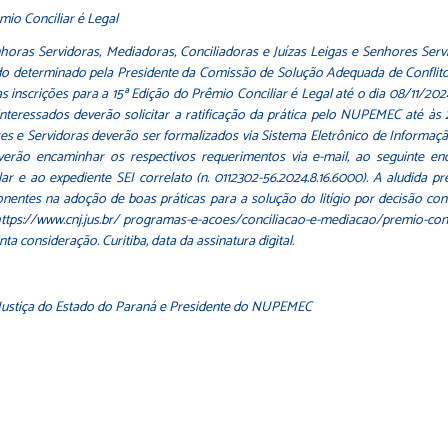
mio Conciliar é Legal
nhoras Servidoras, Mediadoras, Conciliadoras e Juízas Leigas e Senhores Ser
 do determinado pela Presidente da Comissão de Solução Adequada de Conflito
nscrições para a 15ª Edição do Prêmio Conciliar é Legal até o dia 08/11/202
nteressados deverão solicitar a ratificação da prática pelo NUPEMEC até às 2
es e Servidoras deverão ser formalizados via Sistema Eletrônico de Informaçã
erão encaminhar os respectivos requerimentos via e-mail, ao seguinte end
ar e ao expediente SEI correlato (n. 0112302-56.2024.8.16.6000). A aludida 
nentes na adoção de boas práticas para a solução do litígio por decisão con
tps://www.cnj.jus.br/ programas-e-acoes/conciliacao-e-mediacao/premio-conci
a consideração. Curitiba, data da assinatura digital.
Justiça do Estado do Paraná e Presidente do NUPEMEC