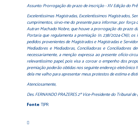
Assunto: Prorrogação do prazo de inscrição - XV Edição do Prê
Excelentíssimas Magistradas, Excelentíssimos Magistrados, Se
cumprimentos, sirvo-me do presente para informar, por força
Autran Machado Nobre, que houve a prorrogação do prazo das i
Portaria que regulamenta a premiação (n. 238/2024-CNJ), os i
pedidos provenientes de Magistrados e Magistradas e Servidor
Mediadores e Mediadoras, Conciliadoras e Conciliadores dev
necessariamente, a menção expressa ao presente ofício-circul
relevantíssimo papel, pois visa a coroar o empenho dos propo
premiação poderão obtidas nos seguinte endereço eletrônico ht
dela me valho para apresentar meus protestos de estima e distint
Atenciosamente,
Des. FERNANDO PRAZERES 2ª Vice-Presidente do Tribunal de 
Fonte
: TJPR