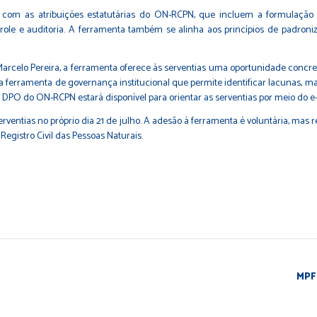
com as atribuições estatutárias do ON-RCPN, que incluem a formulaçã
ole e auditoria. A ferramenta também se alinha aos princípios de padroniz
celo Pereira, a ferramenta oferece às serventias uma oportunidade concreta
a ferramenta de governança institucional que permite identificar lacunas, ma
o DPO do ON-RCPN estará disponível para orientar as serventias por meio do e
erventias no próprio dia 21 de julho. A adesão à ferramenta é voluntária, m
egistro Civil das Pessoas Naturais.
MPF 