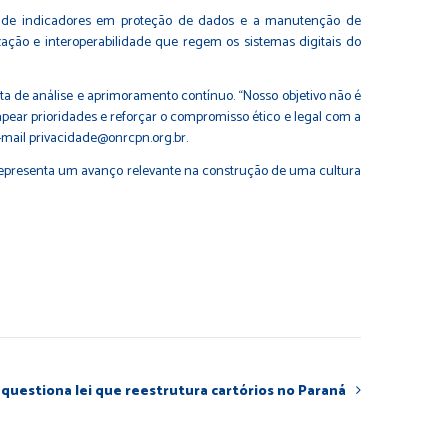
o de indicadores em proteção de dados e a manutenção de
ação e interoperabilidade que regem os sistemas digitais do
 de análise e aprimoramento contínuo. “Nosso objetivo não é
pear prioridades e reforçar o compromisso ético e legal com a
-mail
privacidade@onrcpn.org.br
.
as representa um avanço relevante na construção de uma cultura
questiona lei que reestrutura cartórios no Paraná