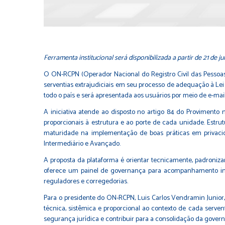
Ferramenta institucional será disponibilizada a partir de 21 d
O ON-RCPN (Operador Nacional do Registro Civil das Pessoas 
serventias extrajudiciais em seu processo de adequação à Lei 
todo o país e será apresentada aos usuários por meio de e-mai
A iniciativa atende ao disposto no artigo 84 do Proviment
proporcionais à estrutura e ao porte de cada unidade. Estru
maturidade na implementação de boas práticas em privacida
Intermediário e Avançado.
A proposta da plataforma é orientar tecnicamente, padronizar i
oferece um painel de governança para acompanhamento int
reguladores e corregedorias.
Para o presidente do ON-RCPN, Luis Carlos Vendramin Junior
técnica, sistêmica e proporcional ao contexto de cada serv
segurança jurídica e contribuir para a consolidação da governa