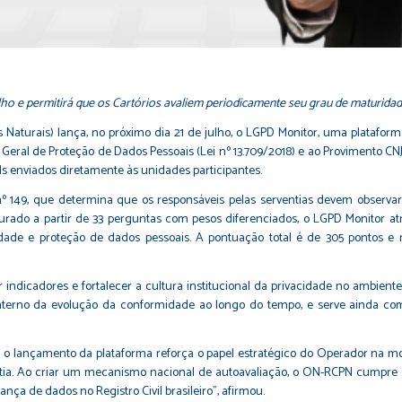
e julho e permitirá que os Cartórios avaliem periodicamente seu grau de maturi
Naturais) lança, no próximo dia 21 de julho, o LGPD Monitor, uma platafor
Geral de Proteção de Dados Pessoais (Lei nº 13.709/2018) e ao Provimento CNJ
ls enviados diretamente às unidades participantes.
o nº 149, que determina que os responsáveis pelas serventias devem obs
turado a partir de 33 perguntas com pesos diferenciados, o LGPD Monitor a
de e proteção de dados pessoais. A pontuação total é de 305 pontos e res
ndicadores e fortalecer a cultura institucional da privacidade no ambiente r
erno da evolução da conformidade ao longo do tempo, e serve ainda co
, o lançamento da plataforma reforça o papel estratégico do Operador na mo
entia. Ao criar um mecanismo nacional de autoavaliação, o ON-RCPN cumpre s
nça de dados no Registro Civil brasileiro”, afirmou.