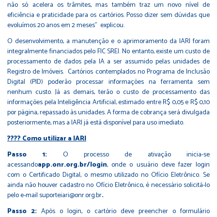
não só acelera os trâmites, mas também traz um novo nível de
eficiência e praticidade para os cartórios. Posso dizer sem dúvidas que
evoluímos 20 anos em 2 meses” explicou.
O desenvolvimento, a manutenção e o aprimoramento da IARI foram
integralmente financiados pelo FIC SREI. No entanto, existe um custo de
processamento de dados pela IA a ser assumido pelas unidades de
Registro de Imóveis. Cartórios contemplados no Programa de Inclusão
Digital (PID) poderão processar informações na ferramenta sem
nenhum custo. Já as demais, terão o custo de processamento das
informações pela Inteligência Artificial, estimado entre R$ 0,05 e R$ 0,10
por página, repassado às unidades. A forma de cobrança será divulgada
posteriormente, mas a IARI já está disponível para uso imediato.
???? Como utilizar a IARI
Passo 1:
O processo de ativação inicia-se
acessando
app.onr.org.br/login
, onde o usuário deve fazer login
com o Certificado Digital, o mesmo utilizado no Ofício Eletrônico. Se
ainda não houver cadastro no Ofício Eletrônico, é necessário solicitá-lo
pelo e-mail suporteiari@onr.org.br
.
Passo 2:
Após o login, o cartório deve preencher o formulário