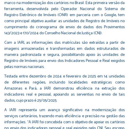
marco na modernização dos cartórios no Brasil. Esta primeira versão da
ferramenta, desenvolvida pelo Operador Nacional do Sistema de
Registro Eletrônico de Imóveis (ONR) em parceria com o Google, tem
como principal objetivo auxiliar as unidades de Registro de Imóveis no
cumprimento do cronograma de envio de dados dos Provimentos
143/2023 e 170/2024 do Conselho Nacional de Justiça (CNJ).
Com a IARI, as informações das matrículas são extraídas a partir de
imagens armazenadas e transformadas em dados estruturados de
maneira padronizada e segura, possibilitando apoio às unidades de
Registro de Imóveis para envio dos Indicadores Pessoal e Real exigidos
pelas normas nacionais.
Testada entre dezembro de 2024 e fevereiro de 2025 em 14 unidades
de diferentes regiões, incluindo localidades estratégicas como
Amazonas e Pará, a IARI demonstrou eficiência na extração dos
indicadores real e pessoal, apoiando as serventias no envio de tais
dados, cujo prazo é 25/05/2025.
A IARI representa um avanço significativo na modernização dos
serviços cartorários, trazendo mais eficiência e precisão na gestão das
informações. “A IARI foi concebida com o objetivo de apoiar os cartórios
no envio dos indicadores pessoal e real exigidos pelo CNJ. Seu escopo,