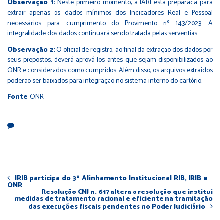
Observação 1:
Neste primeiro momento, a IARI está preparada para
extrair apenas os dados mínimos dos Indicadores Real e Pessoal
necessários para cumprimento do Provimento nº 143/2023. A
integralidade dos dados continuará sendo tratada pelas serventias.
Observação 2:
O oficial de registro, ao final da extração dos dados por
seus prepostos, deverá aprová-los antes que sejam disponibilizados ao
ONR e considerados como cumpridos. Além disso, os arquivos extraídos
poderão ser baixados para integração no sistema interno do cartório.
Fonte
: ONR
IRIB participa do 3º Alinhamento Institucional RIB, IRIB e
ONR
Resolução CNJ n. 617 altera a resolução que institui
medidas de tratamento racional e eficiente na tramitação
das execuções fiscais pendentes no Poder Judiciário