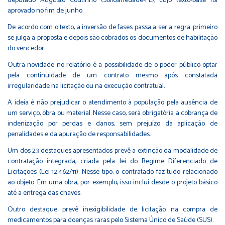
deputado Augusto Coutinho (Solidariedade-PE), cujo texto-base foi
aprovado no fim de junho.
De acordo com o texto, a inversão de fases passa a ser a regra: primeiro
se julga a proposta e depois são cobrados os documentos de habilitação
do vencedor.
Outra novidade no relatório é a possibilidade de o poder público optar
pela continuidade de um contrato mesmo após constatada
irregularidade na licitação ou na execução contratual.
A ideia é não prejudicar o atendimento à população pela ausência de
um serviço, obra ou material. Nesse caso, será obrigatória a cobrança de
indenização por perdas e danos, sem prejuízo da aplicação de
penalidades e da apuração de responsabilidades.
Um dos 23 destaques apresentados prevê a extinção da modalidade de
contratação integrada, criada pela lei do Regime Diferenciado de
Licitações (
Lei 12.462/11
). Nesse tipo, o contratado faz tudo relacionado
ao objeto. Em uma obra, por exemplo, isso inclui desde o projeto básico
até a entrega das chaves.
Outro destaque prevê inexigibilidade de licitação na compra de
medicamentos para doenças raras pelo Sistema Único de Saúde (SUS).