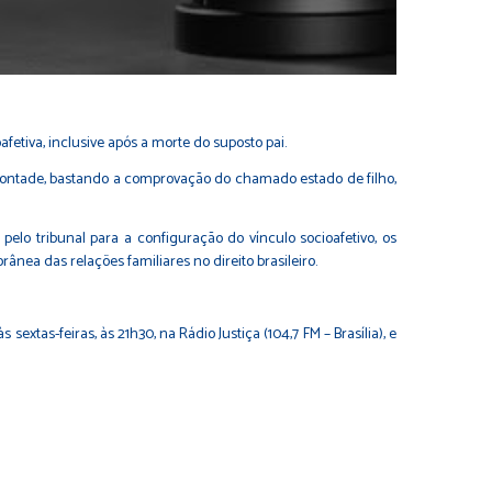
fetiva, inclusive após a morte do suposto pai.
vontade, bastando a comprovação do chamado estado de filho,
pelo tribunal para a configuração do vínculo socioafetivo, os
a das relações familiares no direito brasileiro.
s sextas-feiras, às 21h30, na Rádio Justiça (104,7 FM – Brasília), e