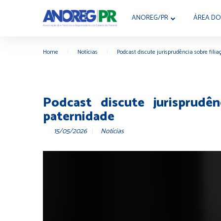
ANOREG/PR
ÁREA DO
Home
|
Notícias
|
Podcast discute jurisprudência sobre fil
Podcast discute jurisprudê
paternidade
15/05/2026
Notícias