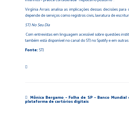
interinos – prática considerada "nepotismo póstumo".
Virgínia Arrais analisa as implicações dessas decisões para
depende de serviços como registros civis, lavratura de escrit
STJ No Seu Dia
Com entrevistas em linguagem acessível sobre questões instit
também está disponível no canal do STJ no
Spotify
e em outras
Fonte:
STJ
Mônica Bergamo – Folha de SP – Banco Mundial c
plataforma de cartórios digitais