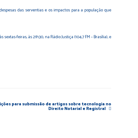
e despesas das serventias e os impactos para a população que
s sextas-feiras, às 21h30, na Rádio Justiça (104,7 FM – Brasília), e
ições para submissão de artigos sobre tecnologia no
Direito Notarial e Registral