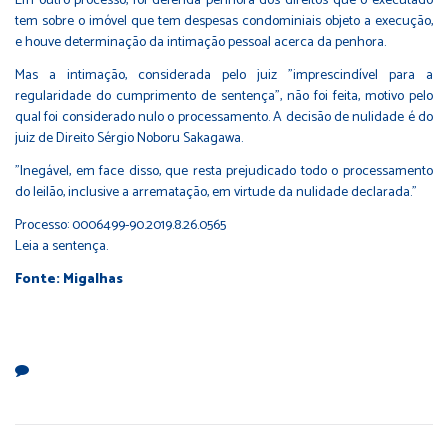
Em outro processo, foi deferida penhora dos direitos que o executado
tem sobre o imóvel que tem despesas condominiais objeto a execução,
e houve determinação da intimação pessoal acerca da penhora.
Mas a intimação, considerada pelo juiz "imprescindível para a
regularidade do cumprimento de sentença", não foi feita, motivo pelo
qual foi considerado nulo o processamento. A decisão de nulidade é do
juiz de Direito Sérgio Noboru Sakagawa.
"Inegável, em face disso, que resta prejudicado todo o processamento
do leilão, inclusive a arrematação, em virtude da nulidade declarada."
Processo:
0006499-90.2019.8.26.0565
Leia a sentença
.
Fonte: Migalhas