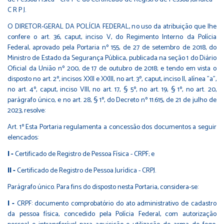
C R P J.
O DIRETOR-GERAL DA POLÍCIA FEDERAL, no uso da atribuição que lhe
confere o art. 36, caput, inciso V, do Regimento Interno da Polícia
Federal, aprovado pela Portaria nº 155, de 27 de setembro de 2018, do
Ministro de Estado da Segurança Pública, publicada na seção 1 do Diário
Oficial da União nº 200, de 17 de outubro de 2018; e tendo em vista o
disposto no art. 2º, incisos XXII e XXIII, no art. 3º, caput, inciso II, alínea "a",
no art. 4º, caput, inciso VIII, no art. 17, § 5º, no art. 19, § 1º, no art. 20,
parágrafo único, e no art. 28, § 1º, do Decreto nº 11.615, de 21 de julho de
2023, resolve:
Art. 1º Esta Portaria regulamenta a concessão dos documentos a seguir
elencados:
I -
Certificado de Registro de Pessoa Física - CRPF; e
II -
Certificado de Registro de Pessoa Jurídica - CRPJ.
Parágrafo único. Para fins do disposto nesta Portaria, considera-se:
I -
CRPF: documento comprobatório do ato administrativo de cadastro
da pessoa física, concedido pela Polícia Federal, com autorização