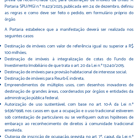
prévia da recém-criada CDE para destinação de imóveis da União. A
Portaria SPU/MGI n.º 11.423/2025, publicada em 24 de dezembro, definiu
as regras e como deve ser feito o pedido, em formulário próprio do
órgão.
A Portaria estabelece que a manifestação deverá ser realizada nos
seguintes casos:
Destinação de imóveis com valor de referência igual ou superior a R$
100 milhões;
Destinação de imóveis à integralização de cotas do Fundo de
Investimento Imobiliário de que trata o art. 20 da Lei n.º 13.240/2015;
Destinação de imóveis para provisão habitacional de interesse social;
Destinação de imóveis para Reurb-E indireta;
Empreendimentos de múltiplos usos, com desenhos inovadores de
destinação de grandes áreas, coordenados por órgãos e entidades da
administração pública federal;
Autorização de uso sustentável, com base no art. 10-A da Lei n.º
9.636/1998, nos casos em que a ocupação e o uso tradicional estiverem
sob contestação de particulares ou se verifiquem outras hipóteses de
embaraço ao reconhecimento de direitos à comunidade tradicional
envolvida;
Outorga de inscrição de ocupação, prevista no art. 7º, caput, da Lei n.º