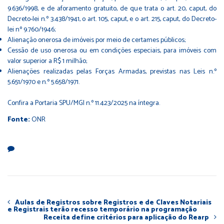
9.636/1998, e de aforamento gratuito, de que trata o art. 20, caput, do
Decreto-lei n.º 3.438/1941, o art. 105, caput, e o art. 215, caput, do Decreto-
lei nº 9.760/1946;
Alienação onerosa de imóveis por meio de certames públicos;
Cessão de uso onerosa ou em condições especiais, para imóveis com
valor superior a R$ 1 milhão;
Alienações realizadas pelas Forças Armadas, previstas nas Leis n.º
5.651/1970 e n.º 5.658/1971.
Confira a
Portaria SPU/MGI n.º 11.423/2025 na íntegra
.
Fonte:
ONR
Aulas de Registros sobre Registros e de Claves Notariais
e Registrais terão recesso temporário na programação
Receita define critérios para aplicação do Rearp