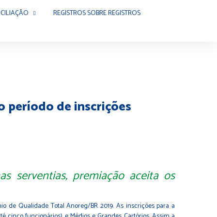
CILIAÇÃO
REGISTROS SOBRE REGISTROS
 período de inscrições
as serventias, premiação aceita os
êmio de Qualidade Total Anoreg/BR 2019. As inscrições para a
é cinco funcionários) e Médios e Grandes Cartórios. Assim a