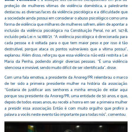
proteção de mulheres vítimas de violência doméstica, a palestrante
destacou as diversas faces da violência psicológica e a dificuldade que
a sociedade ainda possui em considerar o abuso psicológico como uma
forma de violência que milhares de mulheres sofrem, além de apontar a
inclusão da violência psicológica na Constituição Penal, no art. 147-B,
incluído pela Lei n. 14.188/21. “A violência psicológica é direcionada para
cada pessoa e é voltada para o que tem maior peso e por isso é tão
destrutível, porque ataca os pontos vulneráveis que a vítima possui”,
explanou. Além disso, reforçou que essa violência não está restrita a Lei
Maria da Penha, podendo atingir diversas pessoas. “É uma violência
silenciosa e invisível, sendo muito difícil de ser identificada”, disse.
Com uma fala emotiva, a presidente da Anoreg/PR relembrou o marco
de ter sido a primeira presidente mulher na história da associação.
“Gostaria de justificar aos senhores a minha emoção de estar aqui
porque sou presidente da Anoreg/PR, uma entidade de 50 anos, e que,
depois de todos esses anos, eu recebi a honra em ser a primeira mulher
a presidir essa associação. Então é com muito orgulho que profiro a
palavra a vocês neste evento tão importante para todas nós”, comentou.