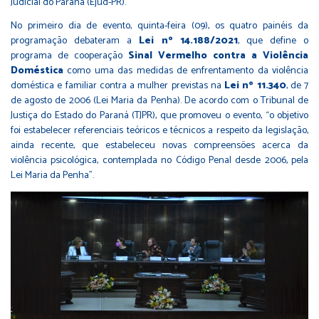
Judicial do Paraná (Ejud-PR).
No primeiro dia de evento, quinta-feira (09), os quatro painéis da
programação debateram a
Lei nº 14.188/2021
, que define o
programa de cooperação
Sinal Vermelho contra a Violência
Doméstica
como uma das medidas de enfrentamento da violência
doméstica e familiar contra a mulher previstas na
Lei nº 11.340
, de 7
de agosto de 2006 (Lei Maria da Penha). De acordo com o Tribunal de
Justiça do Estado do Paraná (TJPR), que promoveu o evento, “o objetivo
foi estabelecer referenciais teóricos e técnicos a respeito da legislação,
ainda recente, que estabeleceu novas compreensões acerca da
violência psicológica, contemplada no Código Penal desde 2006, pela
Lei Maria da Penha”.