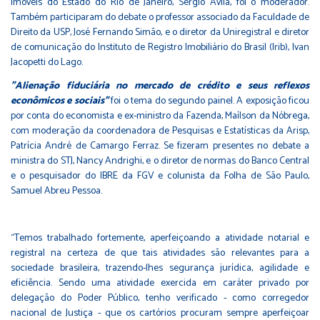
Imóveis do Estado do Rio de Janeiro, Sérgio Ávila, foi o moderador.
Também participaram do debate o professor associado da Faculdade de
Direito da USP, José Fernando Simão, e o diretor da Uniregistral e diretor
de comunicação do Instituto de Registro Imobiliário do Brasil (Irib), Ivan
Jacopetti do Lago.
"Alienação fiduciária no mercado de crédito e seus reflexos
econômicos e sociais"
foi o tema do segundo painel. A exposição ficou
por conta do economista e ex-ministro da Fazenda, Maílson da Nóbrega,
com moderação da coordenadora de Pesquisas e Estatísticas da Arisp,
Patrícia André de Camargo Ferraz. Se fizeram presentes no debate a
ministra do STJ, Nancy Andrighi, e o diretor de normas do Banco Central
e o pesquisador do IBRE da FGV e colunista da Folha de São Paulo,
Samuel Abreu Pessoa.
“Temos trabalhado fortemente, aperfeiçoando a atividade notarial e
registral na certeza de que tais atividades são relevantes para a
sociedade brasileira, trazendo-lhes segurança jurídica, agilidade e
eficiência. Sendo uma atividade exercida em caráter privado por
delegação do Poder Público, tenho verificado - como corregedor
nacional de Justiça - que os cartórios procuram sempre aperfeiçoar