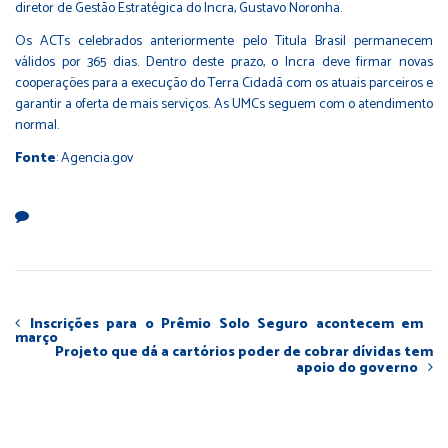
diretor de Gestão Estratégica do Incra, Gustavo Noronha.
Os ACTs celebrados anteriormente pelo Titula Brasil permanecem
válidos por 365 dias. Dentro deste prazo, o Incra deve firmar novas
cooperações para a execução do Terra Cidadã com os atuais parceiros e
garantir a oferta de mais serviços. As UMCs seguem com o atendimento
normal.
Fonte
: Agencia.gov
Inscrições para o Prêmio Solo Seguro acontecem em
março
Projeto que dá a cartórios poder de cobrar dívidas tem
apoio do governo