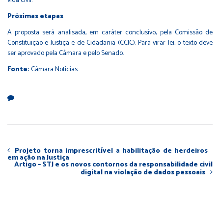
vida civil.
Próximas etapas
A proposta será analisada, em caráter conclusivo, pela Comissão de
Constituição e Justiça e de Cidadania (CCJC). Para virar lei, o texto deve
ser aprovado pela Câmara e pelo Senado.
Fonte:
Câmara Notícias
Projeto torna imprescritível a habilitação de herdeiros
em ação na Justiça
Artigo – STJ e os novos contornos da responsabilidade civil
digital na violação de dados pessoais