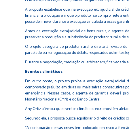
Pelo texto, a execução extrajudicial da garantia só poderá ser
A proposta estabelece que, na execução extrajudicial de créd
financiar a produção em que o produtor se compromete a entr
posse do imóvel durante a execução vinculada a essas garantias
Antes da execução extrajudicial de bens rurais, o agente 
preservar a produção e a subsistência do produtor rural e de su
O projeto assegura ao produtor rural o direito à revisão d
parcelado ou renegociação do débito, respeitados os limites leg
Durante a negociação, mediação ou arbitragem, fica vedada a 
Eventos climáticos
Em outro ponto, o projeto proíbe a execução extrajudicia
comprovado prejuízo em duas ou mais safras consecutivas por
emergência. Nesses casos, o agente de garantia deverá pr
Monetário Nacional (CMN) e do Banco Central.
Any Ortiz afirmou que eventos climáticos extremos têm afetad
Segundo ela, a proposta busca equilibrar o direito de crédito 
“A conjugação dessas crises tem colocado em risco a função 