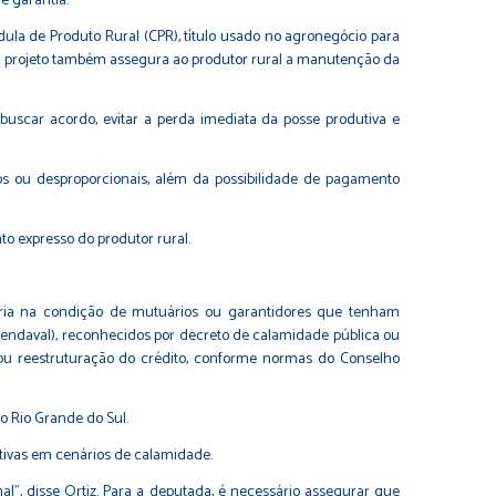
e garantia.
dula de Produto Rural (CPR), título usado no agronegócio para
 O projeto também assegura ao produtor rural a manutenção da
uscar acordo, evitar a perda imediata da posse produtiva e
vos ou desproporcionais, além da possibilidade de pagamento
o expresso do produtor rural.
uária na condição de mutuários ou garantidores que tenham
vendaval), reconhecidos por decreto de calamidade pública ou
ou reestruturação do crédito, conforme normas do Conselho
o Rio Grande do Sul.
utivas em cenários de calamidade.
l”, disse Ortiz. Para a deputada, é necessário assegurar que