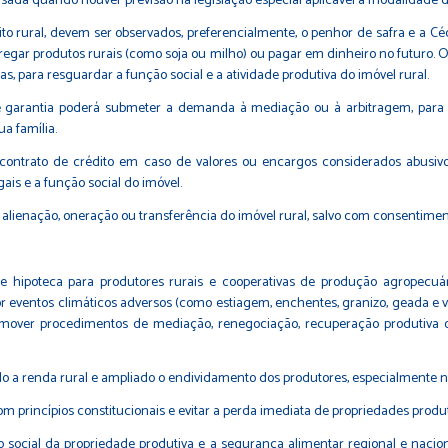
 usada quando houver previsão na legislação especial aplicável à modalidade d
ito rural, devem ser observados, preferencialmente, o penhor de safra e a Cé
egar produtos rurais (como soja ou milho) ou pagar em dinheiro no futuro.
, para resguardar a função social e a atividade produtiva do imóvel rural.
de garantia poderá submeter a demanda à mediação ou à arbitragem, para b
a família.
o contrato de crédito em caso de valores ou encargos considerados abusi
ais e a função social do imóvel.
alienação, oneração ou transferência do imóvel rural, salvo com consentiment
l de hipoteca para produtores rurais e cooperativas de produção agropec
 eventos climáticos adversos (como estiagem, enchentes, granizo, geada e 
omover procedimentos de mediação, renegociação, recuperação produtiva 
o a renda rural e ampliado o endividamento dos produtores, especialmente n
com princípios constitucionais e evitar a perda imediata de propriedades prod
social da propriedade produtiva e a segurança alimentar regional e naciona