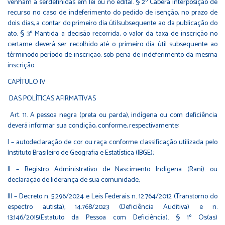
venham a serdefinidas em lei ou no edital. § 2º Caberá interposição de
recurso no caso de indeferimento do pedido de isenção, no prazo de
dois dias, a contar do primeiro dia útilsubsequente ao da publicação do
ato. § 3º Mantida a decisão recorrida, o valor da taxa de inscrição no
certame deverá ser recolhido até o primeiro dia útil subsequente ao
términodo período de inscrição, sob pena de indeferimento da mesma
inscrição.
CAPÍTULO IV
DAS POLÍTICAS AFIRMATIVAS
Art. 11. A pessoa negra (preta ou parda), indígena ou com deficiência
deverá informar sua condição, conforme, respectivamente:
I – autodeclaração de cor ou raça conforme classificação utilizada pelo
Instituto Brasileiro de Geografia e Estatística (IBGE);
II – Registro Administrativo de Nascimento Indígena (Rani) ou
declaração de liderança de sua comunidade;
III – Decreto n. 5.296/2024 e Leis Federais n. 12.764/2012 (Transtorno do
espectro autista), 14.768/2023 (Deficiência Auditiva) e n.
13.146/2015(Estatuto da Pessoa com Deficiência). § 1º Os(as)