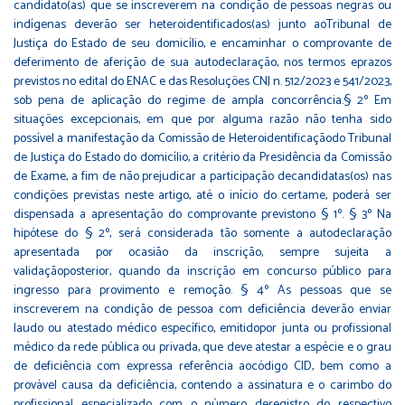
candidato(as) que se inscreverem na condição de pessoas negras ou
indígenas deverão ser heteroidentificados(as) junto aoTribunal de
Justiça do Estado de seu domicílio, e encaminhar o comprovante de
deferimento de aferição de sua autodeclaração, nos termos eprazos
previstos no edital do ENAC e das Resoluções CNJ n. 512/2023 e 541/2023,
sob pena de aplicação do regime de ampla concorrência.§ 2º Em
situações excepcionais, em que por alguma razão não tenha sido
possível a manifestação da Comissão de Heteroidentificaçãodo Tribunal
de Justiça do Estado do domicílio, a critério da Presidência da Comissão
de Exame, a fim de não prejudicar a participação decandidatas(os) nas
condições previstas neste artigo, até o início do certame, poderá ser
dispensada a apresentação do comprovante previstono § 1º. § 3º Na
hipótese do § 2º, será considerada tão somente a autodeclaração
apresentada por ocasião da inscrição, sempre sujeita a
validaçãoposterior, quando da inscrição em concurso público para
ingresso para provimento e remoção. § 4º As pessoas que se
inscreverem na condição de pessoa com deficiência deverão enviar
laudo ou atestado médico específico, emitidopor junta ou profissional
médico da rede pública ou privada, que deve atestar a espécie e o grau
de deficiência com expressa referência aocódigo CID, bem como a
provável causa da deficiência, contendo a assinatura e o carimbo do
profissional especializado com o número deregistro do respectivo