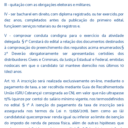
III - quitação com as obrigações eleitorais e militares;
IV - ser bacharel em direito, com diploma registrado, ou ter exercido, por
dez anos, completados antes da publicação do primeiro edital,
funçãoem serviços notariais ou de registros e;
V - comprovar conduta condigna para o exercício da atividade
delegada. § 1º Constará do edital a relação dos documentos destinados
à comprovação do preenchimento dos requisitos acima enumerados.§
2º Deverão obrigatoriamente ser apresentadas certidões dos
distribuidores Cíveis e Criminais, da Justiça Estadual e Federal, emitidas
noslocais em que o candidato (a) manteve domicílio nos últimos 10
(dez) anos.
Art. 10. A inscrição será realizada exclusivamente on-line, mediante o
pagamento de taxa, a ser recolhida mediante Guia de Recolhimentoda
União (GRU Cobrança) consignada ao CNJ, em valor que não ultrapasse
15% (quinze por cento) do salário mínimo vigente, nos termosdefinidos
no edital. § 1º A isenção do pagamento da taxa de inscrição será
assegurada nos termos da Lei n. 13.656/2018, bem como ao (à)
candidato(a) quecomprovar renda igual ou inferior ao limite de isenção
do imposto de renda de pessoa física, além de outras hipóteses que