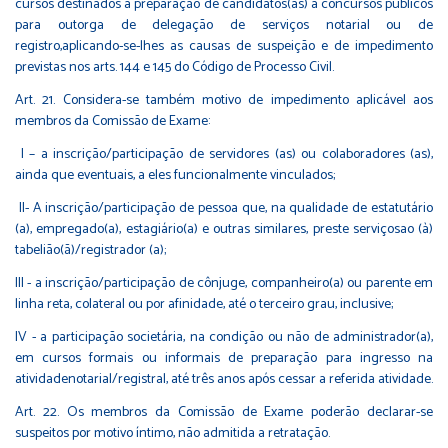
cursos destinados à preparação de candidatos(as) a concursos públicos
para outorga de delegação de serviços notarial ou de
registro,aplicando-se-lhes as causas de suspeição e de impedimento
previstas nos arts. 144 e 145 do Código de Processo Civil.
Art. 21. Considera-se também motivo de impedimento aplicável aos
membros da Comissão de Exame:
I – a inscrição/participação de servidores (as) ou colaboradores (as),
ainda que eventuais, a eles funcionalmente vinculados;
II- A inscrição/participação de pessoa que, na qualidade de estatutário
(a), empregado(a), estagiário(a) e outras similares, preste serviçosao (à)
tabelião(ã)/registrador (a);
III - a inscrição/participação de cônjuge, companheiro(a) ou parente em
linha reta, colateral ou por afinidade, até o terceiro grau, inclusive;
IV - a participação societária, na condição ou não de administrador(a),
em cursos formais ou informais de preparação para ingresso na
atividadenotarial/registral, até três anos após cessar a referida atividade.
Art. 22. Os membros da Comissão de Exame poderão declarar-se
suspeitos por motivo íntimo, não admitida a retratação.