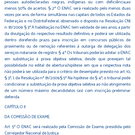
pessoas autodeclaradas negras, indígenas ou com deficiência,ao
menos 50% de acertos. § 2º O ENAC será realizado pelo menos duas
vezes por ano, de forma simultânea nas capitais de todos os Estados da
Federação e no DistritoFederal, observado o disposto na Resolução CNJ
n. 81/2009. § 3º A habilitação no ENAC tem validade de seis anos, a partir
da divulgação do respectivo resultado definitivo, e poderá ser utilizada,
dentro doreferido prazo, para inscrição em concursos públicos de
provimento ou de remoção referentes à outorga de delegação dos
serviços notariaise de registro. § 4º Os tribunais poderão adotar o ENAC
em substituição à prova objetiva seletiva, desde que prevejam tal
possibilidade no edital de abertura,hipótese em que a respectiva nota
não poderá ser utilizada para o critério de desempate previsto no art. 10,
§ 3º, I, da Resolução nº 81/2009.§ 5º Na hipótese do § 4º, o tribunal pode
condicionar a substituição da prova objetiva seletiva ao não atingimento
de um número máximo decandidatos (as) com inscrição preliminar
deferida.
CAPÍTULO II
DA COMISSÃO DE EXAME
Art. 5º O ENAC será realizado pela Comissão de Exame, presidida pelo
Corregedor Nacional de Justiça.