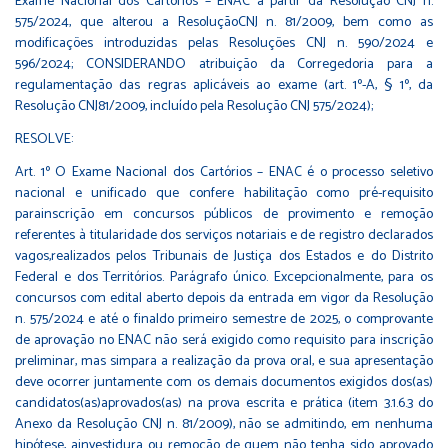
Exame Nacional dos Cartórios – ENAC a partir da Resolução CNJ n.
575/2024, que alterou a ResoluçãoCNJ n. 81/2009, bem como as
modificações introduzidas pelas Resoluções CNJ n. 590/2024 e
596/2024; CONSIDERANDO atribuição da Corregedoria para a
regulamentação das regras aplicáveis ao exame (art. 1º-A, § 1º, da
Resolução CNJ81/2009, incluído pela Resolução CNJ 575/2024);
RESOLVE:
Art. 1º O Exame Nacional dos Cartórios – ENAC é o processo seletivo
nacional e unificado que confere habilitação como pré-requisito
parainscrição em concursos públicos de provimento e remoção
referentes à titularidade dos serviços notariais e de registro declarados
vagos,realizados pelos Tribunais de Justiça dos Estados e do Distrito
Federal e dos Territórios. Parágrafo único. Excepcionalmente, para os
concursos com edital aberto depois da entrada em vigor da Resolução
n. 575/2024 e até o finaldo primeiro semestre de 2025, o comprovante
de aprovação no ENAC não será exigido como requisito para inscrição
preliminar, mas simpara a realização da prova oral, e sua apresentação
deve ocorrer juntamente com os demais documentos exigidos dos(as)
candidatos(as)aprovados(as) na prova escrita e prática (item 3.1.6.3 do
Anexo da Resolução CNJ n. 81/2009), não se admitindo, em nenhuma
hipótese, ainvestidura ou remoção de quem não tenha sido aprovado