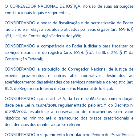
O CORREGEDOR NACIONAL DE JUSTIÇA, no uso de suas atribuições
constitucionais, legais e regimentais,
CONSIDERANDO o poder de fiscalização e de normatização do Poder
Judiciário em relação aos atos praticados por seus órgãos (art. 103- B, §
4º, I, II e III, da Constituição Federal de 1988);
CONSIDERANDO a competência do Poder Judiciário para fiscalizar os
serviços notariais e de registro (arts. 103-B, § 4º, I e III, e 236, § 1º, da
Constituição Federal);
CONSIDERANDO a atribuição do Corregedor Nacional de Justiça de
expedir provimentos e outros atos normativos destinados ao
aperfeiçoamento das atividades dos serviços notariais e de registro (art.
8º, X, do Regimento Interno do Conselho Nacional de Justiça);
CONSIDERANDO que o art. 2º-A, da Lei n. 12.682/2012, com redação
dada pela Lei n. 13.874/2019, regulamentado pelo art. 11 do Decreto n.
10.278/2020, estabelece a conservação de documentos sem valor
histórico no mínimo até o transcurso dos prazos prescricionais e
decadenciais dos direitos a que se referem;
CONSIDERANDO o requerimento formulado no Pedido de Providências