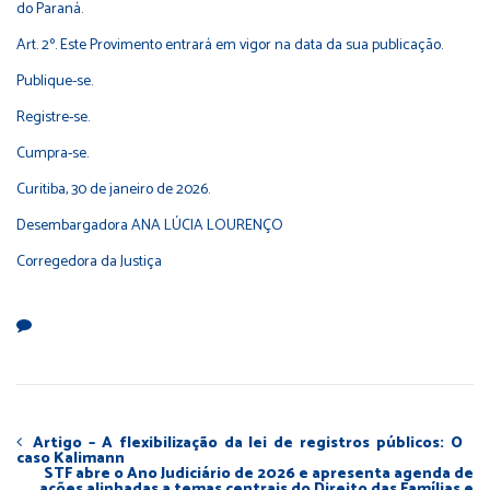
do Paraná.
Art. 2º. Este Provimento entrará em vigor na data da sua publicação.
Publique-se.
Registre-se.
Cumpra-se.
Curitiba, 30 de janeiro de 2026.
Desembargadora ANA LÚCIA LOURENÇO
Corregedora da Justiça
Artigo – A flexibilização da lei de registros públicos: O
caso Kalimann
STF abre o Ano Judiciário de 2026 e apresenta agenda de
ações alinhadas a temas centrais do Direito das Famílias e