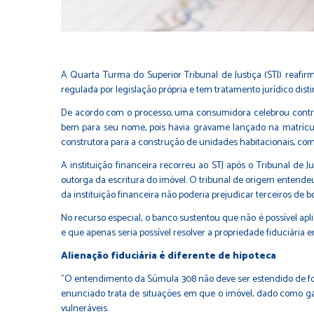
A Quarta Turma do Superior Tribunal de Justiça (STJ) reafir
regulada por legislação própria e tem tratamento jurídico disti
De acordo com o processo, uma consumidora celebrou contra
bem para seu nome, pois havia gravame lançado na matrícula
construtora para a construção de unidades habitacionais, com 
A instituição financeira recorreu ao STJ após o Tribunal de Ju
outorga da escritura do imóvel. O tribunal de origem entendeu 
da instituição financeira não poderia prejudicar terceiros de bo
No recurso especial, o banco sustentou que não é possível apl
e que apenas seria possível resolver a propriedade fiduciária 
Alienação fiduciária é diferente de hipoteca
"O entendimento da Súmula 308 não deve ser estendido de forma
enunciado trata de situações em que o imóvel, dado como gar
vulneráveis.