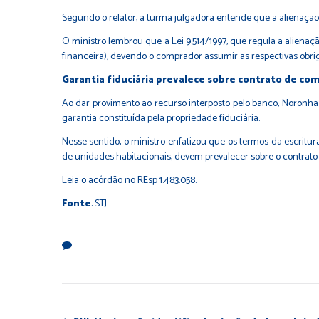
Segundo o relator, a turma julgadora entende que a alienação f
O ministro lembrou que a
Lei 9.514/1997
, que regula a alienaç
financeira), devendo o comprador assumir as respectivas obri
Garantia fiduciária prevalece sobre contrato de co
Ao dar provimento ao recurso interposto pelo banco, Noronha
garantia constituída pela propriedade fiduciária.
Nesse sentido, o ministro enfatizou que os termos da escritura
de unidades habitacionais, devem prevalecer sobre o contrat
Leia o acórdão no REsp 1.483.058
.
Fonte
: STJ