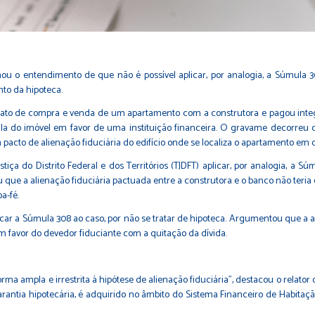
mou o entendimento de que não é possível aplicar, por analogia, a Súmula 3
nto da hipoteca.
to de compra e venda de um apartamento com a construtora e pagou integ
 do imóvel em favor de uma instituição financeira. O gravame decorreu d
pacto de alienação fiduciária do edifício onde se localiza o apartamento em 
stiça do Distrito Federal e dos Territórios (TJDFT) aplicar, por analogia, a
que a alienação fiduciária pactuada entre a construtora e o banco não teria 
a-fé.
icar a Súmula 308 ao caso, por não se tratar de hipoteca. Argumentou que a al
em favor do devedor fiduciante com a quitação da dívida.
 ampla e irrestrita à hipótese de alienação fiduciária", destacou o relator 
antia hipotecária, é adquirido no âmbito do Sistema Financeiro de Habitação