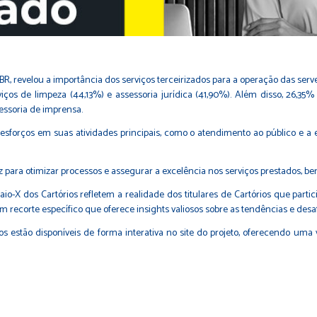
 revelou a importância dos serviços terceirizados para a operação das servent
rviços de limpeza (44,13%) e assessoria jurídica (41,90%). Além disso, 26,3
essoria de imprensa.
forços em suas atividades principais, como o atendimento ao público e a ex
z para otimizar processos e assegurar a excelência nos serviços prestados, b
-X dos Cartórios refletem a realidade dos titulares de Cartórios que partic
m recorte específico que oferece insights valiosos sobre as tendências e desafi
s estão disponíveis de forma interativa no site do projeto, oferecendo uma 