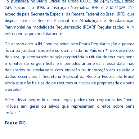
Foi publicada no Diário Oficial da União (D.O.U. de 24/12/2025, Edição
245, Seção 1, p. 835), a Instrução Normativa RFB n. 2.301/2025 (IN),
expedida pela Secretaria Especial da Receita Federal do Brasil (RFB), que
dispõe sobre o Regime Especial de Atualização e Regularização
Patrimonial na modalidade Regularização (REARP Regularização). A IN
entrou em vigor imediatamente.
De acordo com a IN, “poderá optar pelo Rearp Regularização a pessoa
física ou jurídica residente ou domiciliada no País em 31 de dezembro
de 2024, que tenha sido ou seja proprietária ou titular de recursos, bens
e direitos de origem lícita em períodos anteriores a essa data, não
declarados ou declarados com omissão ou incorreção em relação a
dados essenciais à Secretaria Especial da Receita Federal do Brasil,
ainda que não haja saldo de recursos ou títulos de propriedade de bens
e direitos”.
Além disso, segundo o texto legal, podem ser regularizados “bens
imóveis em geral ou ativos que representem direitos sobre bens
imóveis.”
Fonte
: IRIB