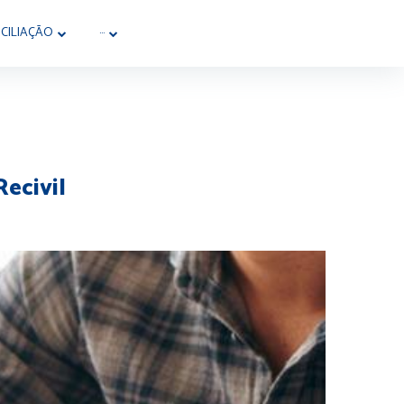
CILIAÇÃO
···
Recivil