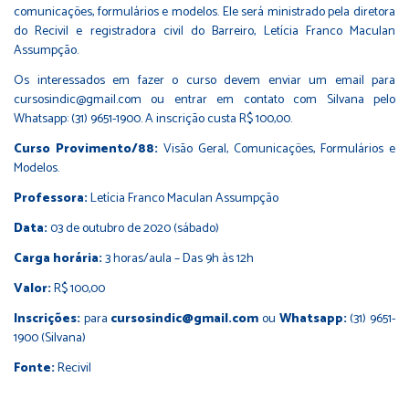
comunicações, formulários e modelos. Ele será ministrado pela diretora
do Recivil e registradora civil do Barreiro, Letícia Franco Maculan
Assumpção.
Os interessados em fazer o curso devem enviar um email para
cursosindic@gmail.com ou entrar em contato com Silvana pelo
Whatsapp: (31) 9651-1900. A inscrição custa R$ 100,00.
Curso Provimento/88:
Visão Geral, Comunicações, Formulários e
Modelos.
Professora:
Letícia Franco Maculan Assumpção
Data:
03 de outubro de 2020 (sábado)
Carga horária:
3 horas/aula – Das 9h às 12h
Valor:
R$ 100,00
Inscrições:
para
cursosindic@gmail.com
ou
Whatsapp:
(31) 9651-
1900 (Silvana)
Fonte:
Recivil