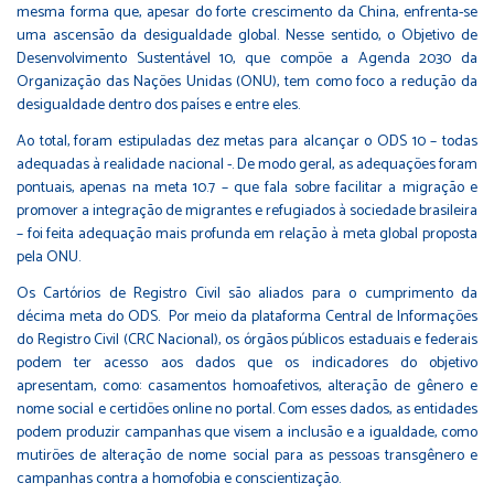
mesma forma que, apesar do forte crescimento da China, enfrenta-se
uma ascensão da desigualdade global. Nesse sentido, o Objetivo de
Desenvolvimento Sustentável 10, que compõe a Agenda 2030 da
Organização das Nações Unidas (ONU), tem como foco a redução da
desigualdade dentro dos países e entre eles.
Ao total, foram estipuladas dez metas para alcançar o ODS 10 – todas
adequadas à realidade nacional -. De modo geral, as adequações foram
pontuais, apenas na meta 10.7 – que fala sobre facilitar a migração e
promover a integração de migrantes e refugiados à sociedade brasileira
– foi feita adequação mais profunda em relação à meta global proposta
pela ONU.
Os Cartórios de Registro Civil são aliados para o cumprimento da
décima meta do ODS. Por meio da plataforma Central de Informações
do Registro Civil (CRC Nacional), os órgãos públicos estaduais e federais
podem ter acesso aos dados que os indicadores do objetivo
apresentam, como: casamentos homoafetivos, alteração de gênero e
nome social e certidões online no portal. Com esses dados, as entidades
podem produzir campanhas que visem a inclusão e a igualdade, como
mutirões de alteração de nome social para as pessoas transgênero e
campanhas contra a homofobia e conscientização.