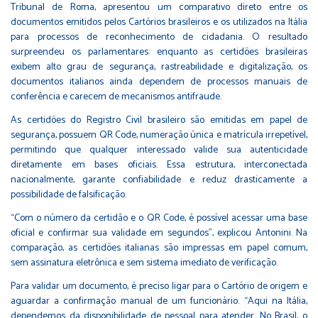
Tribunal de Roma, apresentou um comparativo direto entre os
documentos emitidos pelos Cartórios brasileiros e os utilizados na Itália
para processos de reconhecimento de cidadania. O resultado
surpreendeu os parlamentares: enquanto as certidões brasileiras
exibem alto grau de segurança, rastreabilidade e digitalização, os
documentos italianos ainda dependem de processos manuais de
conferência e carecem de mecanismos antifraude.
As certidões do Registro Civil brasileiro são emitidas em papel de
segurança, possuem QR Code, numeração única e matrícula irrepetível,
permitindo que qualquer interessado valide sua autenticidade
diretamente em bases oficiais. Essa estrutura, interconectada
nacionalmente, garante confiabilidade e reduz drasticamente a
possibilidade de falsificação.
“Com o número da certidão e o QR Code, é possível acessar uma base
oficial e confirmar sua validade em segundos”, explicou Antonini. Na
comparação, as certidões italianas são impressas em papel comum,
sem assinatura eletrônica e sem sistema imediato de verificação.
Para validar um documento, é preciso ligar para o Cartório de origem e
aguardar a confirmação manual de um funcionário. “Aqui na Itália,
dependemos da disponibilidade de pessoal para atender. No Brasil, o