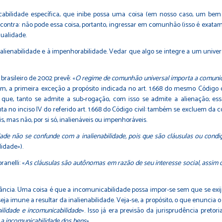
ade específica, que inibe possa uma coisa (em nosso caso, um bem imó
ontra: não pode essa coisa, portanto, ingressar em comunhão (isso é exatam
dualidade.
enabilidade e à impenhorabilidade. Vedar que algo se integre a um univ
brasileiro de 2002 prevê: «
O regime de comunhão universal importa a comunica
em, a primeira exceção a propósito indicada no art. 1.668 do mesmo Código d
e que, tanto se admite a sub-rogação, com isso se admite a alienação; 
ta no inciso IV do referido art. 1.668 do Código civil: também se excluem da
s, mas não, por si só, inalienáveis ou impenhoráveis.
ade não se confunde com a inalienabilidade, pois que são cláusulas ou cond
lidade»).
nelli: «
As cláusulas são autônomas em razão de seu interesse social, assim c
ia. Uma coisa é que a incomunicabilidade possa impor-se sem que se exija a
 imune a resultar da inalienabilidade. Veja-se, a propósito, o que enuncia o ar
ilidade e incomunicabilidade
». Isso já era previsão da jurisprudência preto
ui a incomunicabilidade dos bens
».