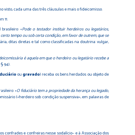
o visto, cada uma das três cláusulas e mais o fideicomisso.
m 11.
 brasileiro: «
Pode o testador instituir herdeiros ou legatários,
a certo tempo ou sob certa condição, em favor de outrem, que se
ia, ditas diretas e tal como classificadas na doutrina: vulgar,
ideicomissária é aquela em que o herdeiro ou legatário recebe a
 § 94).
iduciário
ou
gravado
) receba os bens herdados ou objeto de
sileiro: «
O fiduciário tem a propriedade da herança ou legado,
comissário («herdeiro sob condição suspensiva», em palavras de
 confrades e confreiras nesse sodalício− e à Associação dos