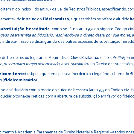
 11 do inciso II do art. 167 da Lei de Registros Públicos, especificando, com
amente− do instituto do
fideicomisso
, a que também se refere o aludido ite
substituição hereditária
, como se lê no art. 1.951 do vigente Código civil
gado se transmita ao fiduciário, resolvendo-se o direito deste, por sua morte, 
indireta», nisso se distinguindo das outras espécies de substituição hereditár
 herdeiros ou legatários. Assim disse Clóvis Beviláqua: «(…)
a substituição f
te, ou em outro tempo determinado, a seu substituto
» (in Direito das sucessões,
eicomitente
) estipula que uma pessoa (herdeiro ou legatário −chamado
f
o (
fideicomissário
).
o fiduciário com a morte do autor da herança (art. 1.953 do Código civil bra
fiduciário torna-se ineficaz com a abertura da substituição em favor do fidei
ento à Academia Paranaense de Direito Notarial e Registral −a todos nossos