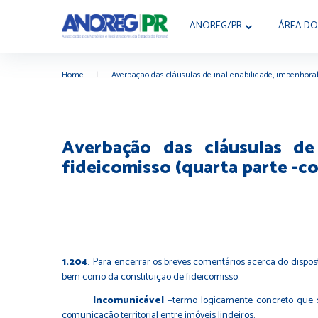
ANOREG/PR
ÁREA DO
Home
|
Averbação das cláusulas de inalienabilidade, impenhorab
Averbação das cláusulas de 
fideicomisso (quarta parte -c
1.204
. Para encerrar os breves comentários acerca do disposto
bem como da constituição de fideicomisso.
Incomunicável
−termo logicamente concreto que s
comunicação territorial entre imóveis lindeiros.