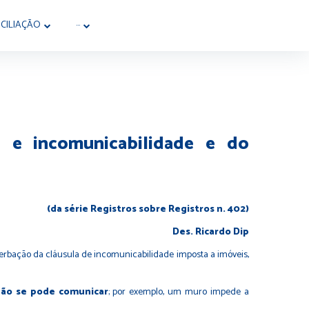
CILIAÇÃO
···
de e incomunicabilidade e do
(da série Registros sobre Registros n. 402)
Des. Ricardo Dip
a averbação da cláusula de incomunicabilidade imposta a imóveis,
não se pode comunicar
; por exemplo, um muro impede a