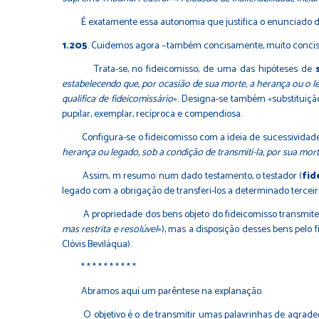
É exatamente essa autonomia que justifica o enunciado do item
1.205
. Cuidemos agora −também concisamente, muito concis
Trata-se, no fideicomisso, de uma das hipóteses de
estabelecendo que, por ocasião de sua morte, a herança ou o le
qualifica de fideicomissário
». Designa-se também «substituição 
pupilar, exemplar, recíproca e compendiosa.
Configura-se o fideicomisso com a ideia de sucessividade de
herança ou legado, sob a condição de transmiti-la, por sua mor
Assim, m resumo: num dado testamento, o testador (
fid
legado com a obrigação de transferi-los a determinado terceir
A propriedade dos bens objeto do fideicomisso transmite-se a
mas restrita e resolúvel
»), mas a disposição desses bens pelo 
Clóvis Beviláqua).
* * * * * * * * * *
Abramos aqui um parêntese na explanação.
O objetivo é o de transmitir umas palavrinhas de agradecim