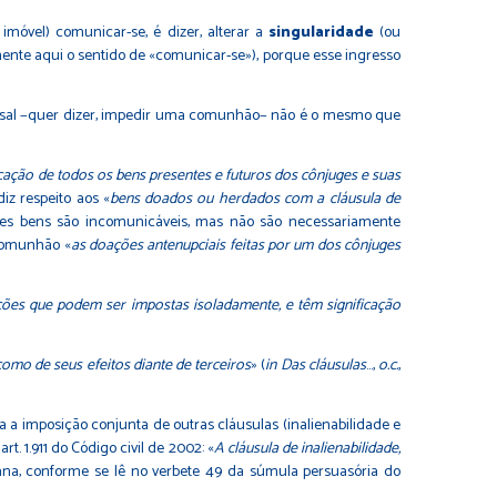
vel) comunicar-se, é dizer, alterar a
singularidade
(ou
ente aqui o sentido de «comunicar-se»), porque esse ingresso
ersal −quer dizer, impedir uma comunhão− não é o mesmo que
ção de todos os bens presentes e futuros dos cônjuges e suas
iz respeito aos «
bens doados ou herdados com a cláusula de
esses bens são incomunicáveis, mas não são necessariamente
 comunhão «
as doações antenupciais feitas por um dos cônjuges
ições que podem ser impostas isoladamente, e têm significação
omo de seus efeitos diante de terceiros
» (
in Das cláusulas
...,
o.c.
,
 imposição conjunta de outras cláusulas (inalienabilidade e
t. 1.911 do Código civil de 2002: «
A cláusula de inalienabilidade,
riana, conforme se lê no verbete 49 da súmula persuasória do