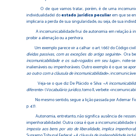
O de que vamos tratar, porém, é de uma incomunicabilid
individualidade) do
estado jurídico peculiar
em que se enc
implicaria a perda de sua singularidade, ou seja, de sua indivi
A incomunicabilidade frui de autonomia em relação à inali
proibir a alienação ou a penhora.
Um exemplo parece vir a calhar: o art. 1.667 do Código civil 
dívidas passivas, com as exceções do artigo seguinte
». Ora b
incomunicabilidade e os sub-rogados em seu lugar
»; note-s
inalienáveis ou impenhoráveis. Outro exemplo é o que se apon
ao outro com a cláusula de incomunicabilidade
»; incomunicávei
Veja-se o que diz De Plácido e Silva: «
A incomunicabilid
diferente
» (
Vocabulário jurídico
, tomo II, verbete «incomunicabi
No mesmo sentido, segue a lição passada por Ademar Fiora
p. 47).
Autonomia, entretanto, não significa ausência de ressonânc
impenhorabilidade). Outra coisa é que a incomunicabilidade seja
imposta aos bens por ato de liberalidade, implica impenhorab
Supremo Tribunal Federal: «
A cláusula de inalienabilidade incl