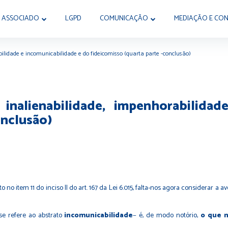
 ASSOCIADO
LGPD
COMUNICAÇÃO
MEDIAÇÃO E CON
ilidade e incomunicabilidade e do fideicomisso (quarta parte -conclusão)
inalienabilidade, impenhorabilida
onclusão)
 no item 11 do inciso II do art. 167 da Lei 6.015, falta-nos agora considerar 
e refere ao abstrato
incomunicabilidade
− é, de modo notório,
o que 