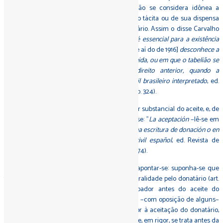
substancial do negócio, de maneira que não se considera idônea a
doação, ressalvadas as hipóteses de aceitação tácita ou de sua dispensa
legal, sem que se expresse o
placet
do donatário. Assim o disse Carvalho
Santos: "
A aceitação, por parte do donatário, é essencial para a existência
da doação
", e continuou: "(…)
o Código
[trata-se aí do de 1916]
desconhece a
doação não aceita, ou cuja aceitação é presumida, ou em que o tabelião se
substitui ao donatário, como admitia o direito anterior, quando a
liberalidade era pura e simples
" (
in Código civil brasileiro interpretado
, ed.
Freitas Bastos, 9.ed., Rio de Janeiro, s.d., vol. XVI, p. 324).
Distingam-se, no entanto, de um lado, o caráter substancial do aceite, e, de
outro lado, a maneira como deve apresentar-se: "
La aceptación
−lê-se em
Federico Puig Peña−
puede hacerse en la misma escritura de donación o en
otra separada
(…)" (
in Tratado de derecho civil español
, ed. Revista de
Derecho Privado, Madri, 1946, tomo IV, vol. II, p. 174).
Há neste passo uma controvérsia que exige apontar-se: suponha-se que
tendo assinado prazo para a aceitação da liberalidade pelo donatário (art.
539 do Código civil de 2002), morra o doador antes do aceite do
beneficiário; entende parte dos doutrinadores −com oposição de alguns−
que esta morte do doador, em tempo anterior à aceitação do donatário,
extingue os efeitos da proposta (pois é disto que, em rigor, se trata antes da