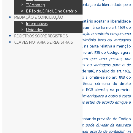
da doação entre vivos, trataremos agora da aceitação da liberalidade pelo
TV Anoreg
donatário.
É Rápido, É Fácil, É no Cartório
MEDIAÇÃO E CONCILIAÇÃO
O fundamento jurídico da exigência de o donatário aceitar a liberalidade
Informativos
está posto no caráter contratual da doação. Assim já se lia no art. 1.165 do
Unidades
Código civil brasileiro de 1916: "
Considera-se doação o contrato em que uma
REGISTROS SOBRE REGISTROS
pessoa, por liberalidade, transfere do seu patrimônio bens ou vantagens
CLAVES NOTARIAIS E REGISTRAIS
para o de outra, que os aceita
", dispositivo que, na parte relativa à menção
da natureza contratual da doação, reitera-se no art. 538 do Código agora
vigente: "
Considera-se doação o contrato em que uma pessoa, por
liberalidade, transfere do seu patrimônio bens ou vantagens para o de
outra
" (observe-se, entretanto, que o Código de 1916, no aludido art. 1.165,
indicava a aceitação do donatário, o que veio a omitir-se no art. 538 do
Código em vigor). Para termos uma referência cônsona do direito
moderno, veja-se o que, a propósito, dispõe o BGB alemão, na primeira
parte do § 516: "
Uma atribuição pela qual alguém enriquece a outro à custa
de seu patrimônio é doação se ambas as partes estão de acordo em que a
atribuição se realize gratuitamente
".
Neste mesmo sentido, Agostinho Alvim, comentando previsão do Código
civil nacional de 1916, observou que "
ninguém pode duvidar da natureza
contratual da doação, que por isso mesmo requer acordo de vontades
" (
in