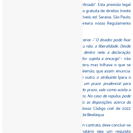
acompanhado da prova de aceitação do beneficiado
". Esta previsão legal
contempla as hipóteses de doação e de cessão gratuita de direitos (neste
sentido, veja-se Valmir Pontes,
Registro de imóveis
, ed. Saraiva, São Paulo,
1982, p. 140) e reproduz, à letra, o que já previra nosso Regulamento
registral de 1939 (par. único do art. 233).
A norma do art. 1.166 de nosso Código civil anterior –"
O doador pode fixar
prazo ao donatário, para declarar se aceita, ou não, a liberalidade. Desde
que o donatário, ciente do prazo, não faça dentro nele, a declaração,
entender-se á que aceitou, se a doação não for sujeita a encargo
"− não
tinha antecedente expresso no direito brasileiro, mas trilhava o que se
indicara na segunda parte do § 516 do BGB alemão, que assim enuncia:
"
Se a atribuição se realizou sem a vontade do outro, o atribuinte
[para o
caso, o doador]
pode requerê-la, assinando um prazo prudencial para
declarar-se a aceitação. Depois do transcurso do prazo, vale como aceita a
doação, se o outro não há tenha recusado antes. No caso de repulsa, pode
ser exigida a restituição do atribuído, segundo as disposições acerca da
restituição de um enriquecimento injusto
". Nosso Código civil de 2022
reitera a norma do aludido art. 1.166 do Código de Beviláqua.
Tanto se reconheça, pois, que a doação seja um contrato, deve concluir-se
que a aceitação da liberalidade pelo donatário seja um requisito