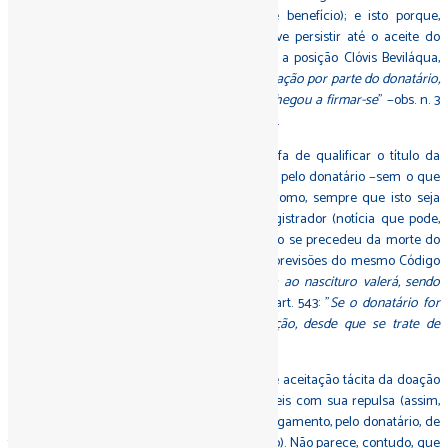
aceitação: a liberalidade é um proposta de benefício); e isto porque,
pareceria, em resumo, o
animus donandi
deve persistir até o aceite do
donatário (cf. Alvim,
o.c.
, p. 42-44; é também a posição Clóvis Beviláqua,
para quem, "
se o doador falecer antes da aceitação por parte do donatário,
resolve-se a doação, porque o contrato não chegou a firmar-se
" −obs. n. 3
ao art. 1.165; no mesmo sentido, Puig Peña,
o.l.c.
).
Cabe, pois, ao registrador imobiliário, na tarefa de qualificar o título da
doação, verificar se está presente a aceitação pelo donatário −sem o que
não há ainda o negócio da doação−, bem como, sempre que isto seja
possível pela notícia que tenha o mesmo registrador (notícia que pode,
entretanto, faltar-lhe), aferir se a aceitação não se precedeu da morte do
doador. Todavia, calha ainda acenar a duas previsões do mesmo Código
civil brasileiro: à do art. 542
–"A doação feita ao nascituro valerá, sendo
aceita pelo seu representante legal
"− e à do art. 543: "
Se o donatário for
absolutamente incapaz, dispensa-se a aceitação, desde que se trate de
doação pura
".
Por fim, saliente-se que poderá caracterizar-se aceitação tácita da doação
com a prática de atos que sejam incompatíveis com sua repulsa (assim,
neste exemplo de Agostinho Alvim, p. 46: o pagamento, pelo donatário, de
tributos referentes ao imóvel objeto da doação). Não parece, contudo, que