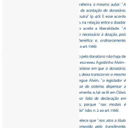
Da doação
, cit., p. 88). Ainda antes, já isto o referira o mesmo autor: "
A
doação, como contrato que é, não prescinde da aceitação do donatário,
porque só então as partes se vinculam uma à outra
" (p. 40). E esse acordo
de vontades tem de estabelecer-se, como visto, na relação entre o doador
e o donatário, de maneira que este último aceite a liberalidade: "
A
aceitação
−disse Clóvis Beviláqua−
é elemento necessário à doação, pois
que é um contrato, embora de natureza benéfica e, ordinariamente,
unilateral
" (
in Código civil...
, cit., observação n. 1 ao art. 1.166).
Todavia, tenha-se em conta que essa aceitação pelo donatário não haja de
ser necessariamente expressa: "(…)
há casos
−escreveu Agostinho Alvim−
em que a aceitação se presume, como na hipótese em que o donatário,
cientificado da doação e do prazo para aceitá-la, deixa transcorrer o mesmo
sem se manifestar
" (p. 89). Além disto, prossegue Alvim, "
o legislador é
soberano, e poderia, até mesmo, desviando-se do sistema, dispensar a
aceitação
", desde que isto se previsse expressamente, e, tal se lê em Clóvis
Beviláqua, a aceitação "
por inferência, ou por falta de declaração em
contrário
" diga respeito às doações puras, porque "
nas modais é
indispensável a declaração expressa da aceitação
" (obs. n. 2 ao art. 1.166).
O art. 218 da Lei brasileira 6.015, de 1973, estabelece que "
nos atos a título
gratuito, o registro pode também ser promovido pelo transferente,