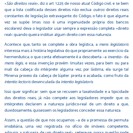
«
São direitos reais
», diz o art. 1.225 de nosso atual Código civil, e se bem
que a lista codificada desses direitos não exclua
outros
direitos reais
constantes de legislação extravagante do Código, o fato é que alguma
vez se supõe (mas isso é uma ingenuidade própria dos bancos
escolares) deva o legislador usar sempre a expressão completa «direito
real» quando queira instituir algum direito com essa natureza.
Acontece que, tanto se complete a obra legística, a
mens legislatoris
interessa mais à história legislativa do que propriamente ao exercício da
hermenêutica; o que conta efetivamente é a descoberta −a
inventio
− da
mens legis
, e essa invenção provém (muitas vezes, para bem ou para
mal) da cabeça do intérprete: alguma vez, por lástima, ela surge tal
Minerva proveio da cabeça de Júpiter: pronta e acabada, como fruto da
intentio lectoris
desvinculada da
intentio legislatoris
.
Isso quer significar: sem que se recusem a taxatividade e a tipicidade
dos direitos reais, já não compete aos legisladores impedir que os
intérpretes declarem a natureza jurídico-real de um direito a que,
duvidosamente, quisessem os legisladores conceder essa natureza.
Assim, a questão de que nos ocupamos −a de a promessa de permuta
imobiliária, uma vez registrada no ofício de imóveis competente,
adquirir a natureza de um direito real−, reitere-se: nossa questão pode