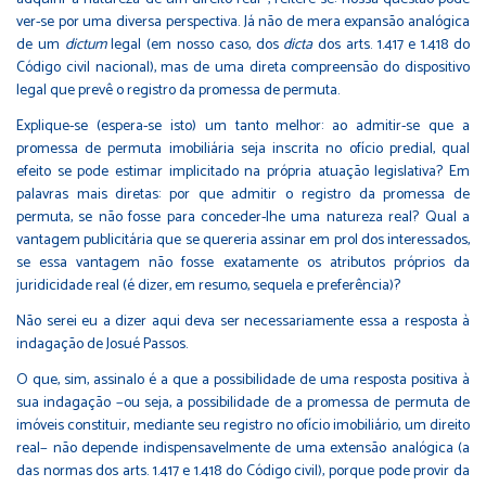
ver-se por uma diversa perspectiva. Já não de mera expansão analógica
de um
dictum
legal (em nosso caso, dos
dicta
dos arts. 1.417 e 1.418 do
Código civil nacional), mas de uma direta compreensão do dispositivo
legal que prevê o registro da promessa de permuta.
Explique-se (espera-se isto) um tanto melhor: ao admitir-se que a
promessa de permuta imobiliária seja inscrita no ofício predial, qual
efeito se pode estimar implicitado na própria atuação legislativa? Em
palavras mais diretas: por que admitir o registro da promessa de
permuta, se não fosse para conceder-lhe uma natureza real? Qual a
vantagem publicitária que se quereria assinar em prol dos interessados,
se essa vantagem não fosse exatamente os atributos próprios da
juridicidade real (é dizer, em resumo, sequela e preferência)?
Não serei eu a dizer aqui deva ser necessariamente essa a resposta à
indagação de Josué Passos.
O que, sim, assinalo é a que a possibilidade de uma resposta positiva à
sua indagação −ou seja, a possibilidade de a promessa de permuta de
imóveis constituir, mediante seu registro no ofício imobiliário, um direito
real− não depende indispensavelmente de uma extensão analógica (a
das normas dos arts. 1.417 e 1.418 do Código civil), porque pode provir da