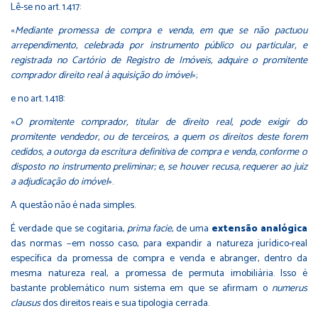
Lê-se no art. 1.417:
«
Mediante promessa de compra e venda, em que se não pactuou
arrependimento, celebrada por instrumento público ou particular, e
registrada no Cartório de Registro de Imóveis, adquire o promitente
comprador direito real à aquisição do imóvel
»;
e no art. 1.418:
«
O promitente comprador, titular de direito real, pode exigir do
promitente vendedor, ou de terceiros, a quem os direitos deste forem
cedidos, a outorga da escritura definitiva de compra e venda, conforme o
disposto no instrumento preliminar; e, se houver recusa, requerer ao juiz
a adjudicação do imóvel
».
A questão não é nada simples.
É verdade que se cogitaria,
prima facie
, de uma
extensão analógica
das normas −em nosso caso, para expandir a natureza jurídico-real
específica da promessa de compra e venda e abranger, dentro da
mesma natureza real, a promessa de permuta imobiliária. Isso é
bastante problemático num sistema em que se afirmam o
numerus
clausus
dos direitos reais e sua tipologia cerrada.