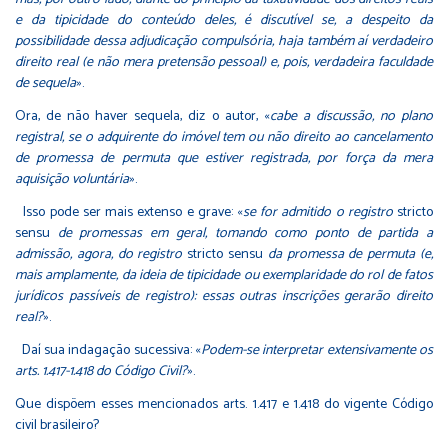
e da tipicidade do conteúdo deles, é discutível se, a despeito da
possibilidade dessa adjudicação compulsória, haja também aí verdadeiro
direito real (e não mera pretensão pessoal) e, pois, verdadeira faculdade
de sequela
».
Ora, de não haver sequela, diz o autor, «
cabe a discussão, no plano
registral, se o adquirente do imóvel tem ou não direito ao cancelamento
de promessa de permuta que estiver registrada, por força da mera
aquisição voluntária
».
Isso pode ser mais extenso e grave: «
se for admitido o registro
stricto
sensu
de promessas em geral, tomando como ponto de partida a
admissão, agora, do registro
stricto sensu
da promessa de permuta (e,
mais amplamente, da ideia de tipicidade ou exemplaridade do rol de fatos
jurídicos passíveis de registro): essas outras inscrições gerarão direito
real?
».
Daí sua indagação sucessiva: «
Podem-se interpretar extensivamente os
arts. 1.417-1.418 do Código Civil?
».
Que dispõem esses mencionados arts. 1.417 e 1.418 do vigente Código
civil brasileiro?