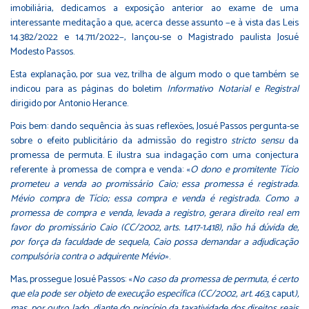
imobiliária, dedicamos a exposição anterior ao exame de uma
interessante meditação a que, acerca desse assunto −e à vista das Leis
14.382/2022 e 14.711/2022−, lançou-se o Magistrado paulista Josué
Modesto Passos.
Esta explanação, por sua vez, trilha de algum modo o que também se
indicou para as páginas do boletim
Informativo Notarial e Registral
dirigido por Antonio Herance.
Pois bem: dando sequência às suas reflexões, Josué Passos pergunta-se
sobre o efeito publicitário da admissão do registro
stricto sensu
da
promessa de permuta. E ilustra sua indagação com uma conjectura
referente à promessa de compra e venda: «
O dono e promitente Tício
prometeu a venda ao promissário Caio; essa promessa é registrada.
Mévio compra de Tício; essa compra e venda é registrada. Como a
promessa de compra e venda, levada a registro, gerara direito real em
favor do promissário Caio (CC/2002, arts. 1.417-1.418), não há dúvida de,
por força da faculdade de sequela, Caio possa demandar a adjudicação
compulsória contra o adquirente Mévio
».
Mas, prossegue Josué Passos: «
No caso da promessa de permuta, é certo
que ela pode ser objeto de execução específica (CC/2002, art. 463,
caput
),
mas, por outro lado, diante do princípio da taxatividade dos direitos reais